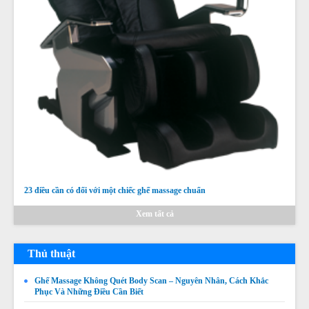
23 điều cần có đối với một chiếc ghế massage chuẩn
Xem tất cả
Thủ thuật
Ghế Massage Không Quét Body Scan – Nguyên Nhân, Cách Khắc
Phục Và Những Điều Cần Biết