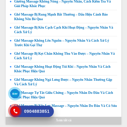
Giường Massage Không Nóng – Nguyên Nhân, Cách Kiểm Tra Và
Giải Pháp Khắc Phục
Ghế Massage Bị Rung Mạnh Bất Thường – Dấu Hiệu Cảnh Báo
Không Nên Bỏ Qua
Ghế Massage Bị Kêu Cạch Cạch Khi Hoạt Động – Nguyên Nhân Và
Cách Xử Lý
Ghế Massage Không Lên Nguồn – Nguyên Nhân Và Cách Xử Lý
Trước Khi Gọi Thợ
Ghế Massage Bị Kẹt Chân Không Thu Vào Được – Nguyên Nhân Và
Cách Xử Lý
Ghế Massage Không Hoạt Động Túi Khí – Nguyên Nhân Và Cách
Khắc Phục Hiệu Quả
Ghế Massage Không Quét Body Được – Nguyên Nhân,
Ghế Massage Không Ngả Lưng Được – Nguyên Nhân Thường Gặp
Và Cách Xử Lý
Dấu Hiệu Và Cách Khắc Phục
Giá:
Liên hệ
Ghế Massage Tự Tắt Giữa Chừng – Nguyên Nhân Do Đâu Và Cách
Khắc Phục Hiệu Quả
Chi tiết
Ghế Massage Bị Yếu Lực Massage – Nguyên Nhân Do Đâu Và Có Sửa
Được Không?
0904883851
Xem tất cả