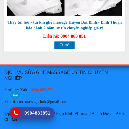
Thay túi hơi - túi khí ghế massage Huyện Bắc Bình - Bình Thuận
bảo hành 2 năm uy tín chuyên nghiệp giá rẻ
Liên hệ: 0904 883 851
Chi tiết
DỊCH VỤ SỬA GHẾ MASSAGE UY TÍN CHUYÊN
NGHIỆP
Hotline/ Zalo:
0904 883 851
Email
:
cmc.massagechair@gmail.com
0904883851
Địa chỉ
:
31 Đường Số 1 , P.Hiệp Bình Phước, TP.Thủ Đức, TP.Hồ
Chí Minh
.