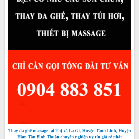
Thay da ghế massage tại Thị xã La Gi, Huyện Tánh Linh, Huyện
Hàm Tân Bình Thuận chuyên nghiệp uy tín giá rẻ nhất