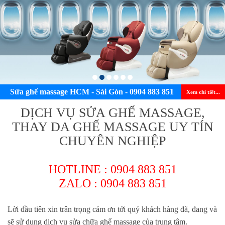
1
2
3
4
5
6
Sửa ghế massage HCM - Sài Gòn - 0904 883 851
Xem chi tiết...
DỊCH VỤ SỬA GHẾ MASSAGE,
THAY DA GHẾ MASSAGE UY TÍN
CHUYÊN NGHIỆP
HOTLINE : 0904 883 851
ZALO :
0904 883 851
Lời đầu tiên xin trân trọng cám ơn tới quý khách hàng đã, đang và
sẽ sử dụng dịch vụ sửa chữa ghế massage của trung tâm.