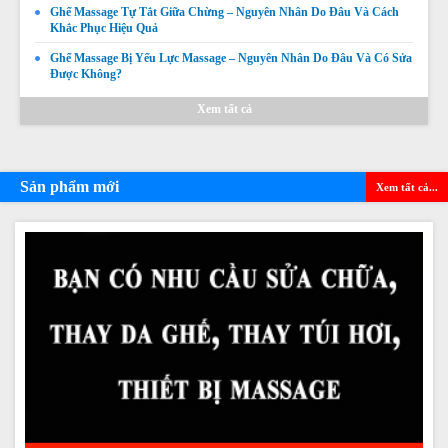
Ghế Massage Tự Tắt Giữa Chừng – Nguyên Nhân Do Đâu Và Cách
Khắc Phục Hiệu Quả
Ghế Massage Bị Yếu Lực Massage – Nguyên Nhân Do Đâu Và Có Sửa
Được Không?
Xem tất cả
Sản phẩm mới
Xem tất cả...