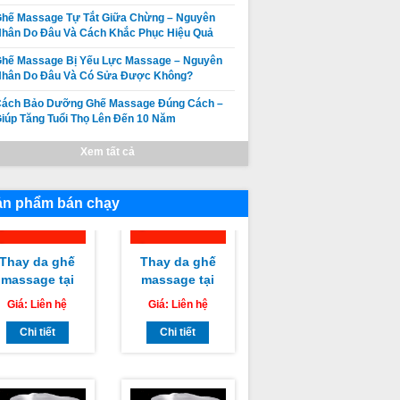
Thay da ghế
Thay da ghế
hế Massage Tự Tắt Giữa Chừng – Nguyên
massage tại
massage tại
hân Do Đâu Và Cách Khắc Phục Hiệu Quả
Huyện Đức
Huyện Tuy
Giá:
Liên hệ
Giá:
Liên hệ
hế Massage Bị Yếu Lực Massage – Nguyên
Linh, Huyện
Phong, Huyện
Nhân Do Đâu Và Có Sửa Được Không?
Hàm Thuận
Chi tiết
Bắc Bình Bình
Chi tiết
am Bình Bình
Thuận chuyên
Cách Bảo Dưỡng Ghế Massage Đúng Cách –
Thuận chuyên
nghiệp uy tín
iúp Tăng Tuổi Thọ Lên Đến 10 Năm
nghiệp uy tín
giá rẻ nhất
giá rẻ nhất
Xem tất cả
ản phẩm bán chạy
Thay da ghế
Thay da ghế
massage tại
massage tại
Huyện Hàm
Thành phố
Giá:
Liên hệ
Giá:
Liên hệ
Thuận Bắc
Phan Thiết
Bình Thuận
Chi tiết
Bình Thuận
Chi tiết
huyên nghiệp
chuyên nghiệp
uy tín giá rẻ
uy tín giá rẻ
nhất
nhất