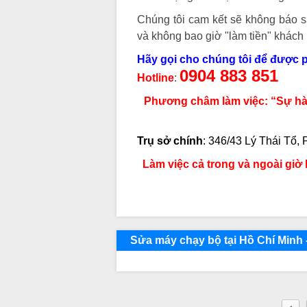
Chúng tôi cam kết sẽ không báo sa
và không bao giờ "làm tiền" khác
Hãy gọi cho chúng tôi để được ph
0904 883 851
Hotline
:
Phương châm làm việc: “Sự hài
Trụ sở chính
:
346/43 Lý Thái Tổ, 
Làm việc cả trong và ngoài giờ 
Sửa máy chạy bộ tại Hồ Chí Minh -