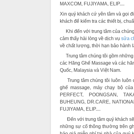
MAXCOM, FUJIYAMA, ELIP....
Xin quý khách cứ yên tâm và gọi đi
khách để kiểm tra các thiết bị, ch
Khi đến với trung tâm của chúng 
cảm thấy hài lòng về dịch vụ
sửa c
về chất lượng, thời hạn bảo hành 
Trung tâm chúng tôi gồm những kỹ
các Hãng Ghế Massage và các hãng 
Quốc, Malaysia và Việt Nam.
Trung tâm chúng tôi luôn luôn có
ghế massage, máy chạy bộ của t
PERFECT, POONGSAN, TAK
BUHEUNG, DR.CARE, NATIONAL
FUJIYAMA, ELIP....
Đến với trung tâm quý khách sẽ 
những sự cố thông thường trên gh
báo giá miễn phí tại nhà của quý k