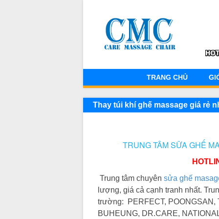
TRANG CHỦ
GI
Thay túi khí ghế massage giá rẻ
TRUNG TÂM SỮA GHẾ MA
HOTLI
Trung tâm chuyên
sửa ghế masag
lượng, giá cả cạnh tranh nhất. Trun
trường:
PERFECT, POONGSAN, T
BUHEUNG, DR.CARE, NATIONAL,