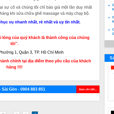
G
i sự cố và chúng tôi chỉ báo giá một lần duy nhất
N
h hàng khi sửa chữa ghế massage và máy chạy bộ.
G
ục vụ nhanh nhất, rẻ nhất và uy tín nhất.
N
G
 lòng của quý khách là thành công của chúng
tôi”.
Phường 1, Quận 3, TP. Hồ Chí Minh
S
hành chính tại địa điểm theo yêu cầu của khách
hàng !!!!
 Sài Gòn - 0904 883 851
Xem chi tiết...
c