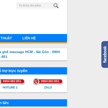
0904 883 851
 THUẬT
LIÊN HỆ
a ghế massage HCM - Sài Gòn - 0904
3 851
 trợ trực tuyến
0904 883 851
0904 883 851
HOTLINE 2
ZALO
HOTLINE 2
ZALO
n tức