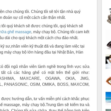
ện cho chúng tôi. Chúng tôi sẽ tới tận nhà quý
uẩn đoán sự cố một cách cẩn thận nhất.
tôi quý khách sẽ được chúng tôi, quý khách sẽ
hữa ghế massage
, máy chạy bộ. Chúng tôi cam kết
lâu dài cho quý khách một cách chu đáo nhất.
 sư,nhân viên kỹ thuật đã và đang làm việc tại
máy chạy bộ lớn hàng đầu tại Nhật Bản, Hàn
 đội ngũ nhân viên lành nghề trong lĩnh vực sửa
ất cả các hãng ghế có mặt trên thế giới như:
ASHIMA, MAXCARE, OGAWA, OKIA, JMG,
, PANASONIC, OSIM, OMIKA, BOSS, MAXCOM,
được hướng dẫn, tư vấn miễn phí cách khắc phục
ế massage, máy chạy bộ.Trung tâm sẽ kiểm tra và
hách. Chúng tôi sửa chữa, thay thế bằng linh kiện