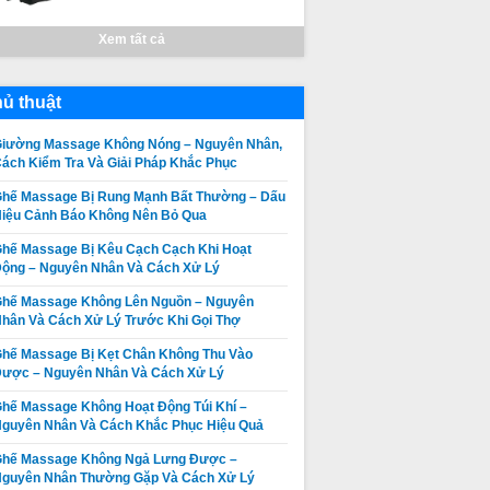
Xem tất cả
ủ thuật
iường Massage Không Nóng – Nguyên Nhân,
ách Kiểm Tra Và Giải Pháp Khắc Phục
hế Massage Bị Rung Mạnh Bất Thường – Dấu
Ghế Massage
Thay da ghế
iệu Cảnh Báo Không Nên Bỏ Qua
Không Quét
massage tại
hế Massage Bị Kêu Cạch Cạch Khi Hoạt
Body Được –
Thị xã La Gi,
ộng – Nguyên Nhân Và Cách Xử Lý
Giá:
Liên hệ
Giá:
Liên hệ
Nguyên Nhân,
Huyện Tánh
hế Massage Không Lên Nguồn – Nguyên
Dấu Hiệu Và
Chi tiết
Linh, Huyện
Chi tiết
hân Và Cách Xử Lý Trước Khi Gọi Thợ
Cách Khắc
Hàm Tân Bình
Phục
Thuận chuyên
hế Massage Bị Kẹt Chân Không Thu Vào
nghiệp uy tín
ược – Nguyên Nhân Và Cách Xử Lý
giá rẻ nhất
hế Massage Không Hoạt Động Túi Khí –
guyên Nhân Và Cách Khắc Phục Hiệu Quả
Ghế Massage Không Ngả Lưng Được –
guyên Nhân Thường Gặp Và Cách Xử Lý