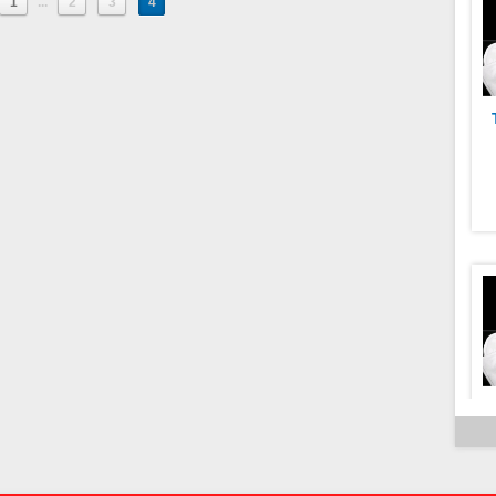
1
...
2
3
4
h
m