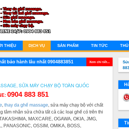
ỚI THIỆU
DỊCH VỤ
SẢN PHẨM
TIN TỨC
THỦ
 nhất bảo hành lâu nhất 0904883851
Sử
Xem chi tiết...
88
SSAGE, SỬA MÁY CHẠY BỘ TOÀN QUỐC
Hỗ
0904 883 851
NE:
e
,
thay da ghế massage
, sửa máy chạy bộ với chất
g tâm nhận sửa chữa tất cả các loại ghế có trên thi
AKASHIMA, MAXCARE, OGAWA, OKIA, JMG,
Ti
 PANASONIC, OSSIM, OMIKA, BOSS,