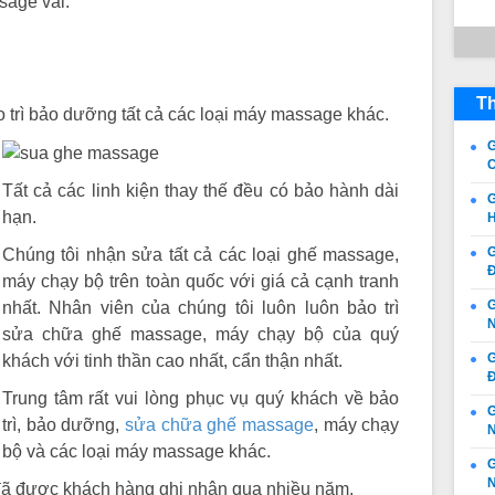
sage vai.
Th
o trì bảo dưỡng tất cả các loại máy massage khác.
G
C
Tất cả các linh kiện thay thế đều có bảo hành dài
G
hạn.
H
G
Chúng tôi nhận sửa tất cả các loại ghế massage,
Đ
máy chạy bộ trên toàn quốc với giá cả cạnh tranh
G
nhất. Nhân viên của chúng tôi luôn luôn bảo trì
N
sửa chữa ghế massage, máy chạy bộ của quý
G
khách với tinh thần cao nhất, cẩn thận nhất.
Đ
Trung tâm rất vui lòng phục vụ quý khách về bảo
G
trì, bảo dưỡng,
sửa chữa ghế massage
, máy chạy
N
bộ và các loại máy massage khác.
N
 đã được khách hàng ghi nhận qua nhiều năm.