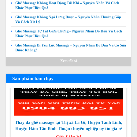
Ghế Massage Không Hoạt Động Túi Khí – Nguyên Nhân Và Cách
Khắc Phục Hiệu Quả
Ghế Massage Không Ngả Lưng Được – Nguyên Nhân Thường Gặp
Và Cách Xử Lý
Ghế Massage Không Quét Body Được – Nguyên Nhân,
Ghế Massage Tự Tắt Giữa Chừng – Nguyên Nhân Do Đâu Và Cách
Dấu Hiệu Và Cách Khắc Phục
Khắc Phục Hiệu Quả
Giá:
Liên hệ
Ghế Massage Bị Yếu Lực Massage – Nguyên Nhân Do Đâu Và Có Sửa
Được Không?
Chi tiết
Xem tất cả
Sản phẩm bán chạy
Thay da ghế massage tại Thị xã La Gi, Huyện Tánh Linh,
Huyện Hàm Tân Bình Thuận chuyên nghiệp uy tín giá rẻ
nhất
Giá:
Liên hệ
Chi tiết