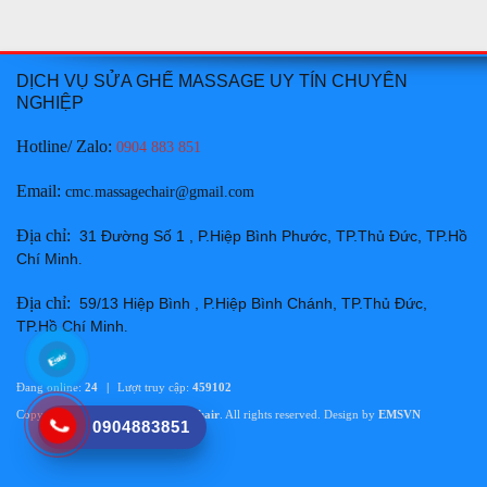
Chi tiết
DỊCH VỤ SỬA GHẾ MASSAGE UY TÍN CHUYÊN
NGHIỆP
Hotline/ Zalo:
0904 883 851
Email
:
cmc.massagechair@gmail.com
Thay da ghế massage tại Huyện Hàm Thuận Bắc Bình
Địa chỉ
:
Thuận chuyên nghiệp uy tín giá rẻ nhất
31 Đường Số 1 , P.Hiệp Bình Phước, TP.Thủ Đức, TP.Hồ
Chí Minh
.
Giá:
Liên hệ
Chi tiết
Địa chỉ
:
59/13 Hiệp Bình , P.Hiệp Bình Chánh, TP.Thủ Đức,
TP.Hồ Chí Minh
.
Đang online:
24
|
Lượt truy cập:
459102
Copyright © 2015
Care Massage Chair
. All rights reserved. Design by
EMSVN
0904883851
Thay da ghế massage tại Thành phố Phan Thiết Bình