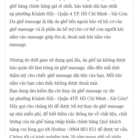
ghế hàng chính hãng giá rẻ nhất, bảo hành dài hạn nhất
tại
phường Khánh Hội - Quận 4
TP. Hồ Chí Minh - Sài Gòn
.
Da ghế massage là lớp da ghế bên ngoài bảo vệ bộ cơ của
ghế massage và là phần da hỗ trợ cho cơ thể con người khi
nằm vào massage giúp êm ái, thoải mái khi nằm vào
massage.
Nhưng do thời gian sử dụng quá lấu, da ghế lại không được
bảo quản tốt làm hỏng da ghế massage, dẫn đến mất tính
thẩm mỹ cho chiếc ghế massage đặt tiện của bạn. Mỗi khi
nằm vào bạn cảm thấy không được thoải mái.
Bạn đang tìm kiếm địa chỉ thay da ghế massage uy tín
tại
phường Khánh Hội - Quận 4
TP. Hồ Chí Minh - Sài Gòn
?
Hãy gọi cho chúng tôi để được hỗ trợ thay da ghế massage
tại nhà miễn phí, để biết thêm các thông tin về chất liệu, chất
lượng của da ghế hàng nhập khẩu chính hãng Quý khách
hàng vui lòng gọi tới
Hotline : 0904 883 851
để được tư vấn.
Chúng tôi có kinh nghiệm hơn 20 năm trong ghề về nhập