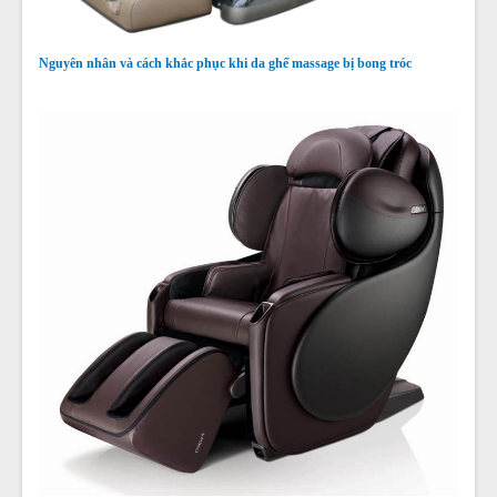
Nguyên nhân và cách khắc phục khi da ghế massage bị bong tróc