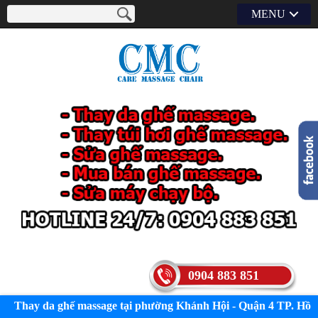
MENU
0904 883 851
Thay da ghế massage tại phường Khánh Hội - Quận 4 TP. Hồ