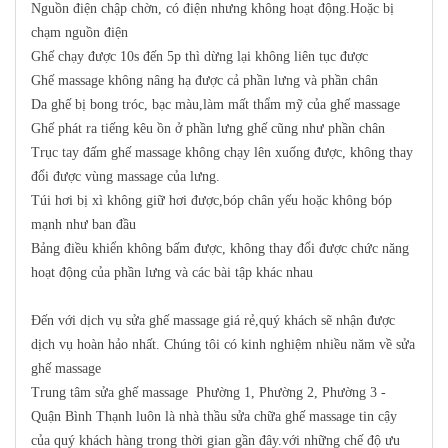
Nguồn điện chập chờn, có điện nhưng không hoạt động.Hoặc bị
chạm nguồn điện
Ghế chạy được 10s đến 5p thì dừng lại không liên tục được
Ghế massage không nâng hạ được cả phần lưng và phần chân
Da ghế bị bong tróc, bạc màu,làm mất thẩm mỹ của ghế massage
Ghế phát ra tiếng kêu ồn ở phần lưng ghế cũng như phần chân
Trục tay đấm ghế massage không chạy lên xuống được, không thay
đổi được vùng massage của lưng.
Túi hơi bị xì không giữ hơi được,bóp chân yếu hoặc không bóp
mạnh như ban đầu
Bảng điều khiển không bấm được, không thay đổi được chức năng
hoạt động của phần lưng và các bài tập khác nhau
Đến với dịch vụ sửa ghế massage giá rẻ,quý khách sẽ nhận được
dịch vụ hoàn hảo nhất. Chúng tôi có kinh nghiệm nhiều năm về sửa
ghế massage
Trung tâm sửa ghế massage Phường 1, Phường 2, Phường 3 -
Quận Bình Thạnh luôn là nhà thầu sửa chữa ghế massage tin cậy
của quý khách hàng trong thời gian gần đây.với những chế độ ưu