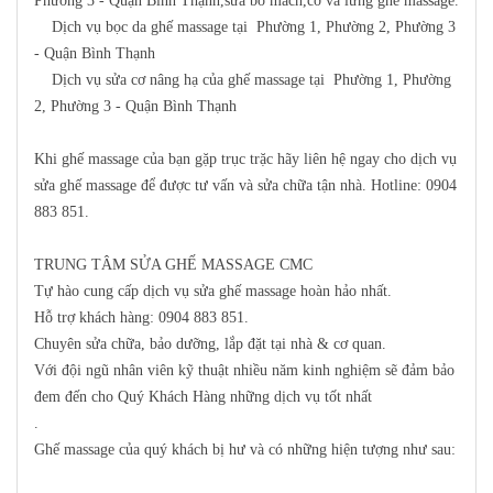
Phường 3 - Quận Bình Thạnh,sửa bo mach,cơ và lưng ghế massage.
Dịch vụ bọc da ghế massage tại Phường 1, Phường 2, Phường 3
- Quận Bình Thạnh
Dịch vụ sửa cơ nâng hạ của ghế massage tại Phường 1, Phường
2, Phường 3 - Quận Bình Thạnh
Khi ghế massage của bạn gặp trục trặc hãy liên hệ ngay cho dịch vụ
sửa ghế massage để được tư vấn và sửa chữa tận nhà
. Hotline: 0904
883 851
.
TRUNG TÂM SỬA GHẾ MASSAGE CMC
Tự hào cung cấp dịch vụ sửa ghế massage hoàn hảo nhất.
Hỗ trợ khách hàng:
0904 883 851
.
Chuyên sửa chữa, bảo dưỡng, lắp đặt tại nhà & cơ quan.
Với đội ngũ nhân viên kỹ thuật nhiều năm kinh nghiệm sẽ đảm bảo
đem đến cho Quý Khách Hàng những dịch vụ tốt nhất
.
Ghế massage của quý khách bị hư và có những hiện tượng như sau: