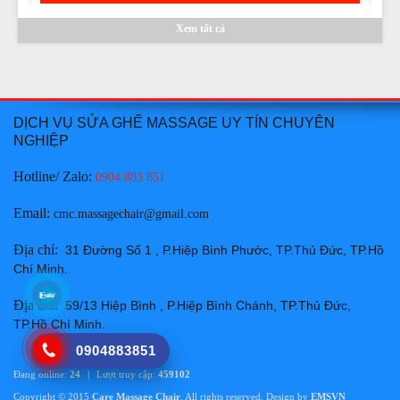
Thay da ghế massage tại Huyện Tuy Phong, Huyện Bắc
Bình Bình Thuận chuyên nghiệp uy tín giá rẻ nhất
Xem tất cả
Giá:
Liên hệ
Chi tiết
DỊCH VỤ SỬA GHẾ MASSAGE UY TÍN CHUYÊN
NGHIỆP
Hotline/ Zalo:
0904 883 851
Email
:
cmc.massagechair@gmail.com
Thay da ghế massage tại Huyện Hàm Thuận Bắc Bình
Thuận chuyên nghiệp uy tín giá rẻ nhất
Địa chỉ
:
31 Đường Số 1 , P.Hiệp Bình Phước, TP.Thủ Đức, TP.Hồ
Chí Minh
Giá:
Liên hệ
.
Chi tiết
Địa chỉ
:
59/13 Hiệp Bình , P.Hiệp Bình Chánh, TP.Thủ Đức,
TP.Hồ Chí Minh
.
0904883851
Đang online:
24
|
Lượt truy cập:
459102
Copyright © 2015
Care Massage Chair
. All rights reserved. Design by
EMSVN