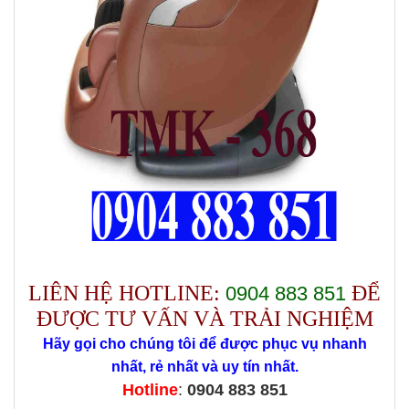
LIÊN HỆ HOTLINE:
ĐỂ
0904 883 851
ĐƯỢC TƯ VẤN VÀ TRẢI NGHIỆM
Hãy gọi cho chúng tôi để được phục vụ nhanh
nhất, rẻ nhất và uy tín nhất.
Hotline
:
0904 883 851