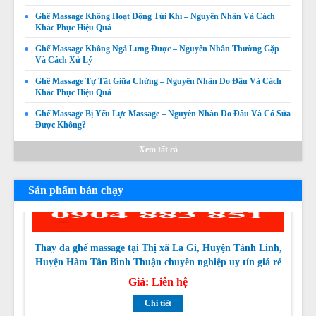
Ghế Massage Không Hoạt Động Túi Khí – Nguyên Nhân Và Cách
Khắc Phục Hiệu Quả
Ghế Massage Không Quét Body Được – Nguyên Nhân,
Dấu Hiệu Và Cách Khắc Phục
Ghế Massage Không Ngả Lưng Được – Nguyên Nhân Thường Gặp
Và Cách Xử Lý
Giá:
Liên hệ
Ghế Massage Tự Tắt Giữa Chừng – Nguyên Nhân Do Đâu Và Cách
Chi tiết
Khắc Phục Hiệu Quả
Ghế Massage Bị Yếu Lực Massage – Nguyên Nhân Do Đâu Và Có Sửa
Được Không?
Xem tất cả
Sản phẩm bán chạy
Thay da ghế massage tại Thị xã La Gi, Huyện Tánh Linh,
Huyện Hàm Tân Bình Thuận chuyên nghiệp uy tín giá rẻ
nhất
Giá:
Liên hệ
Chi tiết