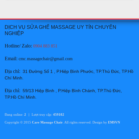
DỊCH VỤ SỬA GHẾ MASSAGE UY TÍN CHUYÊN
NGHIỆP
Thay da ghế massage tại Huyện Hàm Thuận Bắc Bình
Hotline/ Zalo:
0904 883 851
Thuận chuyên nghiệp uy tín giá rẻ nhất
Email
:
cmc.massagechair@gmail.com
Giá:
Liên hệ
Chi tiết
Địa chỉ
:
31 Đường Số 1 , P.Hiệp Bình Phước, TP.Thủ Đức, TP.Hồ
Chí Minh
.
Địa chỉ
:
59/13 Hiệp Bình , P.Hiệp Bình Chánh, TP.Thủ Đức,
TP.Hồ Chí Minh
.
Đang online:
2
|
Lượt truy cập:
459102
Thay da ghế massage tại Thành phố Phan Thiết Bình
Copyright © 2015
Care Massage Chair
. All rights reserved. Design by
EMSVN
Thuận chuyên nghiệp uy tín giá rẻ nhất
Giá:
Liên hệ