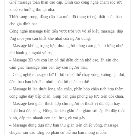
Ghế massage toàn thân cao cấp. Đỉnh cao công nghệ chăm sóc sức
khoẻ và hưởng thụ tại nhà.
Thiết sang trọng, đẳng cấp. Là món đồ trang trí nội thất hoàn hảo
cho gia đình bạn.
Công nghệ massage tiên tiến vượt trội với vô số kiểu massage, đáp
ứng mọi yêu cầu khắt khe nhất của người dùng:
– Massage không trọng lực, đưa người dùng cảm giác lơ lửng như
phi hành gia ngoài vũ trụ.
– Massage 3D với con lăn có thể điều chỉnh nhô cao, ấn sâu cho
cảm giác massage như bàn tay con người
thật.
– Công nghệ massage chữ L, bộ cơ có thể chạy vòng xuống tận đùi,
đảm bảo bạn hết đau nhức toàn bộ phần cơ thể.
– Massage bi lăn dưới lòng bàn chân, phần bóp chân tích hợp thêm
công nghệ day bắp chân. Giúp bạn giải phóng áp lực trên đôi chân.
– Massage kéo giãn, thích hợp cho người bị thoát vị đĩa đệm hay
thoái hoá đốt sống. Động tác kéo giãn làm giảm sức ép lên dây thần
kinh, đập tan nhanh cơn đau lưng và vai gáy…
– Massage đung đưa như bạn thư giãn trên chiếc võng, massage
chuyên sâu vào từng bộ phận cơ thể mà bạn mong muốn.