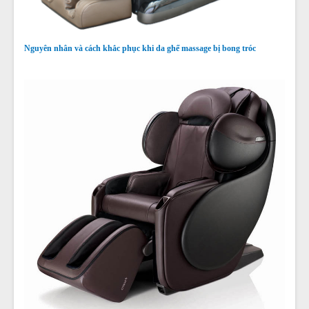
Nguyên nhân và cách khắc phục khi da ghế massage bị bong tróc