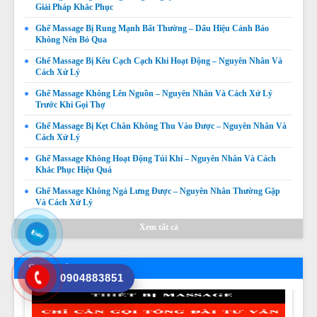
Giải Pháp Khắc Phục
Ghế Massage Bị Rung Mạnh Bất Thường – Dấu Hiệu Cảnh Báo
Không Nên Bỏ Qua
Ghế Massage Bị Kêu Cạch Cạch Khi Hoạt Động – Nguyên Nhân Và
Cách Xử Lý
Ghế Massage Không Lên Nguồn – Nguyên Nhân Và Cách Xử Lý
Trước Khi Gọi Thợ
Ghế Massage Bị Kẹt Chân Không Thu Vào Được – Nguyên Nhân Và
Cách Xử Lý
Ghế Massage Không Quét Body Được – Nguyên Nhân,
Dấu Hiệu Và Cách Khắc Phục
Ghế Massage Không Hoạt Động Túi Khí – Nguyên Nhân Và Cách
Khắc Phục Hiệu Quả
Giá:
Liên hệ
Ghế Massage Không Ngả Lưng Được – Nguyên Nhân Thường Gặp
Chi tiết
Và Cách Xử Lý
Xem tất cả
Sản phẩm bán chạy
0904883851
Thay da ghế massage tại Thị xã La Gi, Huyện Tánh Linh,