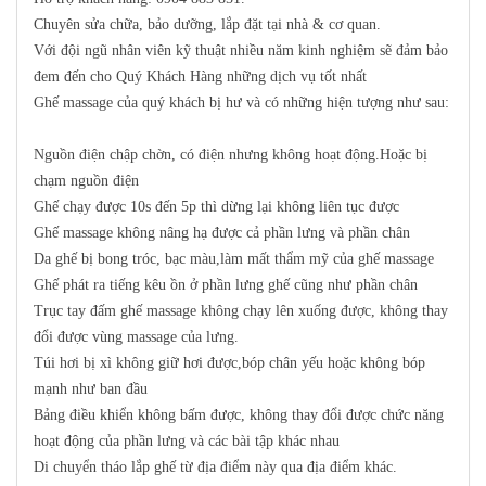
Chuyên sửa chữa, bảo dưỡng, lắp đặt tại nhà & cơ quan.
Với đội ngũ nhân viên kỹ thuật nhiều năm kinh nghiệm sẽ đảm bảo
đem đến cho Quý Khách Hàng những dịch vụ tốt nhất
Ghế massage của quý khách bị hư và có những hiện tượng như sau:
Nguồn điện chập chờn, có điện nhưng không hoạt động.Hoặc bị
chạm nguồn điện
Ghế chạy được 10s đến 5p thì dừng lại không liên tục được
Ghế massage không nâng hạ được cả phần lưng và phần chân
Da ghế bị bong tróc, bạc màu,làm mất thẩm mỹ của ghế massage
Ghế phát ra tiếng kêu ồn ở phần lưng ghế cũng như phần chân
Trục tay đấm ghế massage không chạy lên xuống được, không thay
đổi được vùng massage của lưng.
Túi hơi bị xì không giữ hơi được,bóp chân yếu hoặc không bóp
mạnh như ban đầu
Bảng điều khiển không bấm được, không thay đổi được chức năng
hoạt động của phần lưng và các bài tập khác nhau
Di chuyển tháo lắp ghế từ địa điểm này qua địa điểm khác.