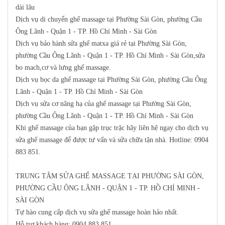
dài lâu
Dịch vụ di chuyển ghế massage tại Phường Sài Gòn, phường Cầu
Ông Lãnh - Quận 1 - TP. Hồ Chí Minh - Sài Gòn
Dịch vụ bảo hành sửa ghế matxa giá rẻ tại Phường Sài Gòn,
phường Cầu Ông Lãnh - Quận 1 - TP. Hồ Chí Minh - Sài Gòn,sửa
bo mach,cơ và lưng ghế massage.
Dịch vụ bọc da ghế massage tại Phường Sài Gòn, phường Cầu Ông
Lãnh - Quận 1 - TP. Hồ Chí Minh - Sài Gòn
Dịch vụ sửa cơ nâng hạ của ghế massage tại Phường Sài Gòn,
phường Cầu Ông Lãnh - Quận 1 - TP. Hồ Chí Minh - Sài Gòn
Khi ghế massage của bạn gặp trục trặc hãy liên hệ ngay cho dịch vụ
sửa ghế massage để được tư vấn và sửa chữa tận nhà
. Hotline: 0904
883 851
.
TRUNG TÂM SỬA GHẾ MASSAGE TẠI PHƯỜNG SÀI GÒN,
PHƯỜNG CẦU ÔNG LÃNH - QUẬN 1 - TP. HỒ CHÍ MINH -
SÀI GÒN
Tự hào cung cấp dịch vụ sửa ghế massage hoàn hảo nhất.
Hỗ trợ khách hàng:
0904 883 851
.