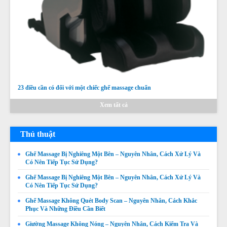
23 điều cần có đối với một chiếc ghế massage chuẩn
Xem tất cả
Thủ thuật
Ghế Massage Bị Nghiêng Một Bên – Nguyên Nhân, Cách Xử Lý Và
Có Nên Tiếp Tục Sử Dụng?
Ghế Massage Bị Nghiêng Một Bên – Nguyên Nhân, Cách Xử Lý Và
Có Nên Tiếp Tục Sử Dụng?
Ghế Massage Không Quét Body Scan – Nguyên Nhân, Cách Khắc
Phục Và Những Điều Cần Biết
Giường Massage Không Nóng – Nguyên Nhân, Cách Kiểm Tra Và