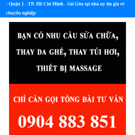
- Quận 1 - TP. Hồ Chí Minh - Sài Gòn tại nhà uy tín giá rẻ
chuyên nghiệp