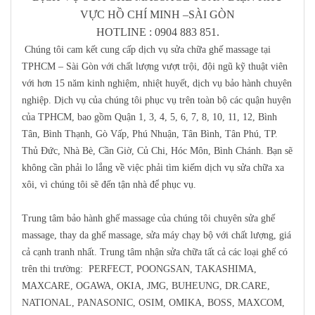
VỰC HỒ CHÍ MINH –SÀI GÒN
HOTLINE : 0904 883 851
.
Chúng tôi cam kết cung cấp dịch vụ sửa chữa ghế massage tại
TPHCM – Sài Gòn với chất lượng vượt trội, đội ngũ kỹ thuật viên
với hơn 15 năm kinh nghiệm, nhiệt huyết, dịch vụ bảo hành chuyên
nghiệp. Dịch vụ của chúng tôi phục vụ trên toàn bộ các quận huyện
của TPHCM, bao gồm Quận 1, 3, 4, 5, 6, 7, 8, 10, 11, 12, Bình
Tân, Bình Thạnh, Gò Vấp, Phú Nhuận, Tân Bình, Tân Phú, TP.
Thủ Đức, Nhà Bè, Cần Giờ, Củ Chi, Hóc Môn, Bình Chánh. Bạn sẽ
không cần phải lo lắng về việc phải tìm kiếm dịch vụ sửa chữa xa
xôi, vì chúng tôi sẽ đến tận nhà để phục vụ.
Trung tâm bảo hành ghế massage của chúng tôi chuyên sửa ghế
massage, thay da ghế massage, sửa máy chạy bộ với chất lượng, giá
cả cạnh tranh nhất. Trung tâm nhận sửa chữa tất cả các loại ghế có
trên thi trường
: PERFECT, POONGSAN, TAKASHIMA,
MAXCARE, OGAWA, OKIA, JMG, BUHEUNG, DR.CARE,
NATIONAL, PANASONIC, OSIM, OMIKA, BOSS, MAXCOM,