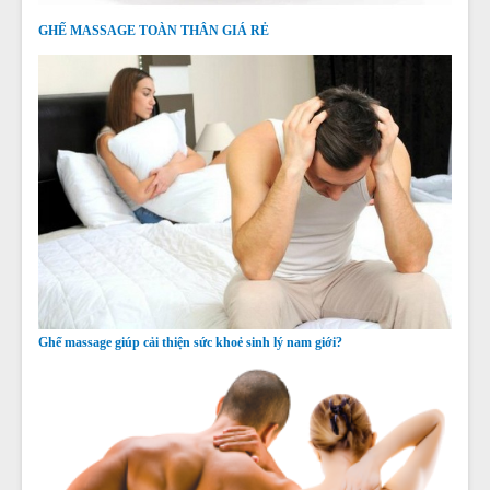
GHẾ MASSAGE TOÀN THÂN GIÁ RẺ
Ghế massage giúp cải thiện sức khoẻ sinh lý nam giới?