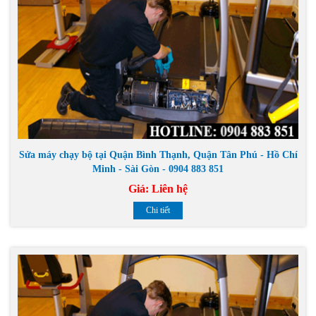
Sửa máy chạy bộ tại Quận Bình Thạnh, Quận Tân Phú - Hồ Chí
Minh - Sài Gòn - 0904 883 851
Giá:
Liên hệ
Chi tiết