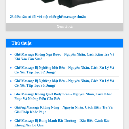
23 điều cần có đối với một chiếc ghế massage chuẩn
Xem tất cả
Thủ thuật
Ghế Massage Không Ngả Được – Nguyên Nhân, Cách Kiểm Tra Và
Khi Nào Cần Sửa?
Ghế Massage Bị Nghiêng Một Bên – Nguyên Nhân, Cách Xử Lý Và
Có Nên Tiếp Tục Sử Dụng?
Ghế Massage Bị Nghiêng Một Bên – Nguyên Nhân, Cách Xử Lý Và
Có Nên Tiếp Tục Sử Dụng?
Ghế Massage Không Quét Body Scan – Nguyên Nhân, Cách Khắc
Phục Và Những Điều Cần Biết
Ghế Massage Không Quét Body Được – Nguyên Nhân,
Giường Massage Không Nóng – Nguyên Nhân, Cách Kiểm Tra Và
Giải Pháp Khắc Phục
Dấu Hiệu Và Cách Khắc Phục
Giá:
Liên hệ
Ghế Massage Bị Rung Mạnh Bất Thường – Dấu Hiệu Cảnh Báo
Không Nên Bỏ Qua
Chi tiết