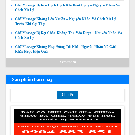
Ghế Massage Bị Kêu Cạch Cạch Khi Hoạt Động – Nguyên Nhân Và
Cách Xử Lý
Ghế Massage Không Lên Nguồn – Nguyên Nhân Và Cách Xử Lý
Trước Khi Gọi Thợ
Ghế Massage Bị Kẹt Chân Không Thu Vào Được – Nguyên Nhân Và
Cách Xử Lý
Ghế Massage Không Hoạt Động Túi Khí – Nguyên Nhân Và Cách
Thay da ghế massage tại Thị xã La Gi, Huyện Tánh Linh,
Khắc Phục Hiệu Quả
Huyện Hàm Tân Bình Thuận chuyên nghiệp uy tín giá rẻ
Xem tất cả
nhất
Giá:
Liên hệ
Chi tiết
Sản phẩm bán chạy
Thay da ghế massage tại Huyện Đức Linh, Huyện Hàm
Thuận Nam Bình Bình Thuận chuyên nghiệp uy tín giá rẻ