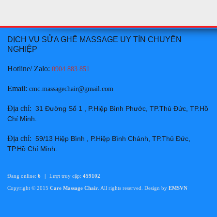
Thay da ghế massage tại Huyện Hàm Thuận Bắc Bình
Thuận chuyên nghiệp uy tín giá rẻ nhất
Giá:
Liên hệ
DỊCH VỤ SỬA GHẾ MASSAGE UY TÍN CHUYÊN
NGHIỆP
Chi tiết
Hotline/ Zalo:
0904 883 851
Email
:
cmc.massagechair@gmail.com
Địa chỉ
:
31 Đường Số 1 , P.Hiệp Bình Phước, TP.Thủ Đức, TP.Hồ
Chí Minh
.
Thay da ghế massage tại Thành phố Phan Thiết Bình
Địa chỉ
:
59/13 Hiệp Bình , P.Hiệp Bình Chánh, TP.Thủ Đức,
Thuận chuyên nghiệp uy tín giá rẻ nhất
TP.Hồ Chí Minh
.
Giá:
Liên hệ
Chi tiết
Đang online:
6
|
Lượt truy cập:
459102
Copyright © 2015
Care Massage Chair
. All rights reserved. Design by
EMSVN