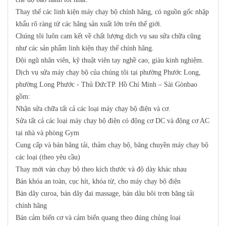
Thay thế các linh kiện máy chạy bộ chính hãng, có nguồn gốc nhập
khẩu rõ ràng từ các hãng sản xuất lớn trên thế giới.
Chúng tôi luôn cam kết về chất lượng dịch vụ sau sửa chữa cũng
như các sản phẩm linh kiện thay thế chính hãng.
Đội ngũ nhân viên, kỹ thuật viên tay nghề cao, giàu kinh nghiệm.
Dịch vụ sửa máy chạy bộ của chúng tôi tại phường Phước Long,
phường Long Phước - Thủ ĐứcTP. Hồ Chí Minh – Sài Gònbao
gồm:
Nhận sửa chữa tất cả các loại máy chạy bộ điện và cơ.
Sửa tất cả các loại máy chạy bộ điện có động cơ DC và động cơ AC
tại nhà và phòng Gym
Cung cấp và bán băng tải, thảm chạy bộ, băng chuyền máy chạy bộ
các loại (theo yêu cầu)
Thay mới ván chạy bộ theo kích thước và độ dày khác nhau
Bán khóa an toàn, cục hít, khóa từ, cho máy chạy bộ điện
Bán dây curoa, bán dây đai massage, bán dâu bôi trơn băng tải
chính hãng
Bán cảm biến cơ và cảm biến quang theo đúng chủng loại