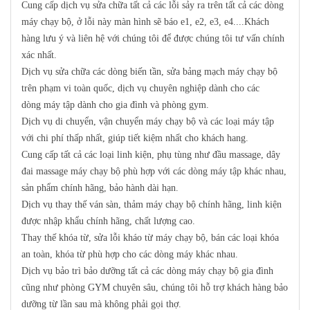
Cung cấp dịch vụ sửa chữa tất cả các lỗi sảy ra trên tất cả các dòng
máy chạy bộ, ở lỗi này màn hình sẽ báo e1, e2, e3, e4....Khách
hàng lưu ý và liên hệ với chúng tôi để được chúng tôi tư vấn chính
xác nhất.
Dịch vụ sửa chữa các dòng biến tần, sửa bảng mạch máy chạy bộ
trên phạm vi toàn quốc, dịch vụ chuyên nghiệp dành cho các
dòng máy tập dành cho gia đình và phòng gym.
Dịch vụ di chuyển, vận chuyển máy chạy bộ và các loại máy tập
với chi phí thấp nhất, giúp tiết kiệm nhất cho khách hang.
Cung cấp tất cả các loại linh kiện, phụ tùng như đầu massage, dây
đai massage máy chạy bộ phù hợp với các dòng máy tập khác nhau,
sản phẩm chính hãng, bảo hành dài hạn.
Dịch vụ thay thế ván sàn, thảm máy chạy bộ chính hãng, linh kiện
được nhập khẩu chính hãng, chất lượng cao.
Thay thế khóa từ, sửa lỗi kháo từ máy chạy bộ, bán các loại khóa
an toàn, khóa từ phù hợp cho các dòng máy khác nhau.
Dịch vụ bảo trì bảo dưỡng tất cả các dòng máy chạy bộ gia đình
cũng như phòng GYM chuyên sâu, chúng tôi hỗ trợ khách hàng bảo
dưỡng từ lần sau mà không phải gọi thợ.