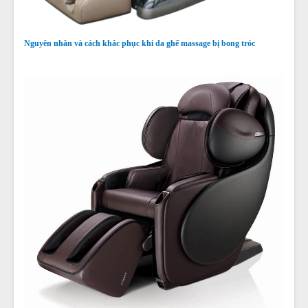
Nguyên nhân và cách khắc phục khi da ghế massage bị bong tróc