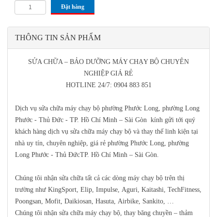
Đặt hàng
THÔNG TIN SẢN PHẨM
SỬA CHỮA – BẢO DƯỠNG MÁY CHẠY BỘ CHUYÊN
NGHIỆP GIÁ RẺ
HOTLINE 24/7: 0904 883 851
Dịch vụ sửa chữa máy chạy bộ phường Phước Long, phường Long
Phước - Thủ Đức -
TP. Hồ Chí Minh – Sài Gòn
kính gửi tới quý
khách hàng dịch vụ sửa chữa máy chạy bộ và thay thế linh kiện tại
nhà uy tín, chuyên nghiệp, giá rẻ phường Phước Long, phường
Long Phước - Thủ Đức
TP. Hồ Chí Minh – Sài Gòn
.
Chúng tôi nhận sửa chữa tất cả các dòng máy chạy bộ trên thị
trường như
KingSport, Elip, Impulse, Aguri, Kaitashi, TechFitness,
Poongsan, Mofit, Daikiosan, Hasuta, Airbike, Sankito, …
Chúng tôi nhận sửa chữa máy chạy bộ, thay băng chuyền – thảm