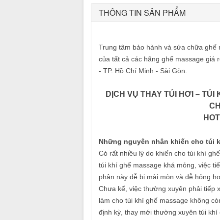
THÔNG TIN SẢN PHẨM
Trung tâm bảo hành và sửa chữa ghế 
của tất cả các hãng ghế massage giá r
- TP. Hồ Chí Minh - Sài Gòn.
DỊCH VỤ THAY TÚI HƠI – TÚ
CH
HOTL
Những nguyên nhân khiến cho túi k
Có rất nhiều lý do khiến cho túi khí 
túi khí ghế massage khá mỏng, việc tiế
phận này dễ bị mài mòn và dễ hỏng h
Chưa kể, việc thường xuyên phải tiếp x
làm cho túi khí ghế massage không còn
định kỳ, thay mới thường xuyên túi k