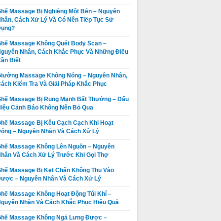
hế Massage Bị Nghiêng Một Bên – Nguyên
hân, Cách Xử Lý Và Có Nên Tiếp Tục Sử
Dụng?
hế Massage Không Quét Body Scan –
guyên Nhân, Cách Khắc Phục Và Những Điều
ần Biết
iường Massage Không Nóng – Nguyên Nhân,
ách Kiểm Tra Và Giải Pháp Khắc Phục
hế Massage Bị Rung Mạnh Bất Thường – Dấu
iệu Cảnh Báo Không Nên Bỏ Qua
hế Massage Bị Kêu Cạch Cạch Khi Hoạt
ộng – Nguyên Nhân Và Cách Xử Lý
hế Massage Không Lên Nguồn – Nguyên
hân Và Cách Xử Lý Trước Khi Gọi Thợ
hế Massage Bị Kẹt Chân Không Thu Vào
ược – Nguyên Nhân Và Cách Xử Lý
Ghế Massage
Thay da ghế
Không Quét
massage tại
hế Massage Không Hoạt Động Túi Khí –
Body Được –
Thị xã La Gi,
guyên Nhân Và Cách Khắc Phục Hiệu Quả
Giá:
Liên hệ
Giá:
Liên hệ
Nguyên Nhân,
Huyện Tánh
Ghế Massage Không Ngả Lưng Được –
Dấu Hiệu Và
Chi tiết
Linh, Huyện
Chi tiết