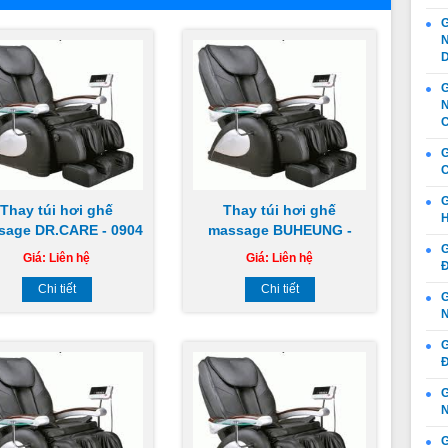
G
N
G
N
C
G
C
G
Thay túi hơi ghế
Thay túi hơi ghế
H
sage DR.CARE - 0904
massage BUHEUNG -
883 851
0904 883 851
G
Giá:
Liên hệ
Giá:
Liên hệ
Đ
Chi tiết
Chi tiết
G
N
G
Đ
G
N