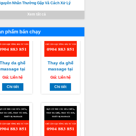
guyên Nhân Thường Gặp Và Cách Xử Lý
Cách Khắc
Hàm Tân Bình
Phục
Thuận chuyên
Xem tất cả
nghiệp uy tín
giá rẻ nhất
ản phẩm bán chạy
Thay da ghế
Thay da ghế
massage tại
massage tại
Huyện Đức
Huyện Tuy
Giá:
Liên hệ
Giá:
Liên hệ
Linh, Huyện
Phong, Huyện
Hàm Thuận
Chi tiết
Bắc Bình Bình
Chi tiết
am Bình Bình
Thuận chuyên
Thuận chuyên
nghiệp uy tín
nghiệp uy tín
giá rẻ nhất
giá rẻ nhất
Thay da ghế
Thay da ghế