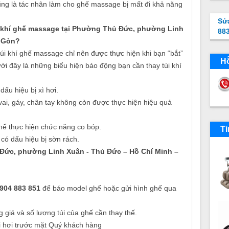
ũng là tác nhân làm cho ghế massage bị mất đi khả năng
Sử
úi khí ghế massage tại Phường Thủ Đức, phường Linh
88
i Gòn?
 túi khí ghế massage chỉ nên được thực hiện khi bạn “bắt”
Hỗ
ới đây là những biểu hiện báo động bạn cần thay túi khí
u hiệu bị xì hơi.
 gáy, chân tay không còn được thực hiện hiệu quả
ể thực hiện chức năng co bóp.
Ti
ó dấu hiệu bị sờn rách.
 Đức, phường Linh Xuân - Thủ Đức – Hồ Chí Minh –
0904 883 851
để báo model ghế hoặc gửi hình ghế qua
g giá và số lượng túi của ghế cần thay thế.
túi hơi trước mặt Quý khách hàng