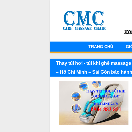
TRANG CHỦ
GI
Thay túi hơi - túi khí ghế massa
– Hồ Chí Minh – Sài Gòn bảo hành