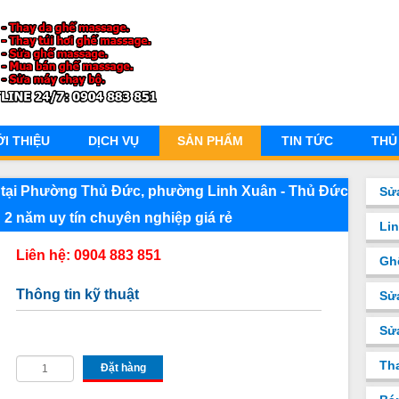
ỚI THIỆU
DỊCH VỤ
SẢN PHẨM
TIN TỨC
THỦ
ge tại Phường Thủ Đức, phường Linh Xuân - Thủ Đức
Sử
 2 năm uy tín chuyên nghiệp giá rẻ
Li
Liên hệ: 0904 883 851
Gh
Thông tin kỹ thuật
Sử
Sư
Th
Đặt hàng