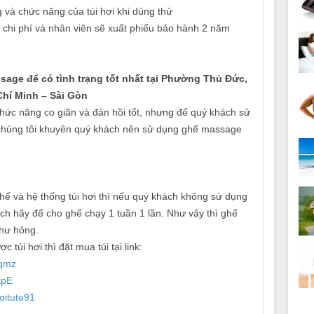
 và chức năng của túi hơi khi dùng thử
 chi phí và nhân viên sẽ xuất phiếu bảo hành 2 năm
age để có tình trạng tốt nhất tại Phường Thủ Đức,
hí Minh – Sài Gòn
chức năng co giãn và đàn hồi tốt, nhưng để quý khách sử
 chúng tôi khuyên quý khách nên sử dụng ghế massage
ế và hệ thống túi hơi thì nếu quý khách không sử dụng
ách hãy để cho ghế chạy 1 tuần 1 lần. Như vậy thì ghế
hư hỏng.
 túi hơi thì đặt mua túi tại link:
Gqmz
kpE
oitute91