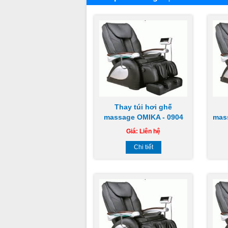
Thay túi hơi ghế
massage OMIKA - 0904
mas
883 851
Giá:
Liên hệ
Chi tiết