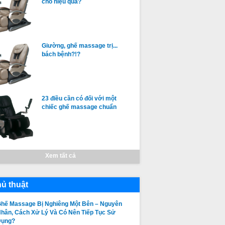
cho hiệu quả?
Giường, ghế massage trị...
bách bệnh?!?
23 điều cần có đối với một
chiếc ghế massage chuẩn
Xem tất cả
ủ thuật
hế Massage Bị Nghiêng Một Bên – Nguyên
hân, Cách Xử Lý Và Có Nên Tiếp Tục Sử
Dụng?