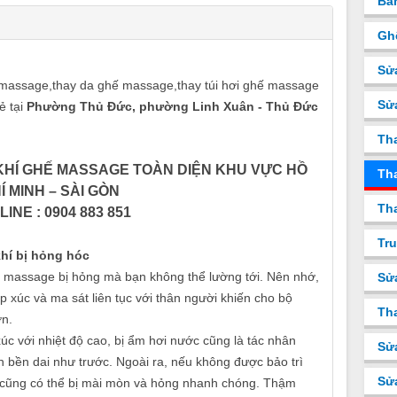
Bá
Gh
Sử
massage,thay da ghế massage,thay túi hơi ghế massage
Sử
ẻ tại
Phường Thủ Đức, phường Linh Xuân - Thủ Đức
Th
I KHÍ GHẾ MASSAGE TOÀN DIỆN KHU VỰC HỒ
Tha
Í MINH – SÀI GÒN
Tha
INE : 0904 883 851
Tru
hí bị hỏng hóc
ghế massage bị hỏng mà bạn không thể lường tới. Nên nhớ,
Sử
p xúc và ma sát liên tục với thân người khiến cho bộ
Tha
ơn.
úc với nhiệt độ cao, bị ẩm hơi nước cũng là tác nhân
Sử
 bền dai như trước. Ngoài ra, nếu không được bảo trì
Sử
hí cũng có thể bị mài mòn và hỏng nhanh chóng. Thậm