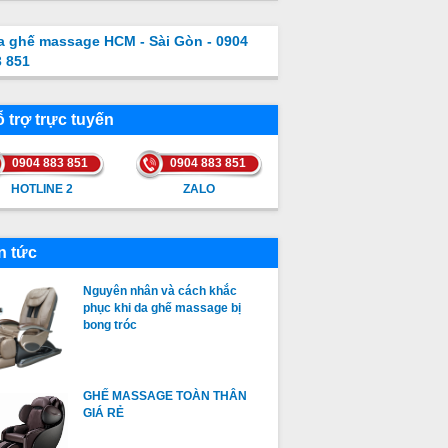
a ghế massage HCM - Sài Gòn - 0904
3 851
 trợ trực tuyến
0904 883 851
0904 883 851
HOTLINE 2
ZALO
HOTLINE 2
ZALO
n tức
Nguyên nhân và cách khắc
phục khi da ghế massage bị
bong tróc
GHẾ MASSAGE TOÀN THÂN
GIÁ RẺ