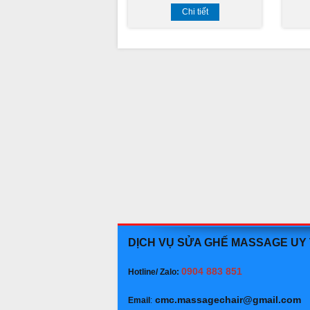
Chi tiết
DỊCH VỤ SỬA GHẾ MASSAGE UY
0904 883 851
Hotline/ Zalo:
cmc.massagechair@gmail.com
Email
: