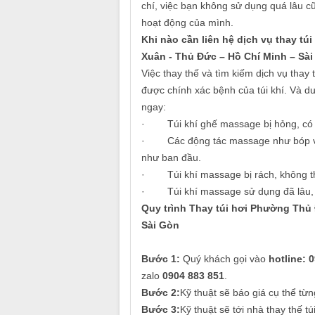
chí, việc bạn không sử dụng quá lâu c
hoạt động của mình.
Khi nào cần liên hệ dịch vụ thay t
Xuân - Thủ Đức – Hồ Chí Minh – Sà
Việc thay thế và tìm kiếm dịch vụ thay
được chính xác bệnh của túi khí. Và dư
ngay:
· Túi khí ghế massage bị hỏng, có dấ
· Các động tác massage như bóp vai,
như ban đầu.
· Túi khí massage bị rách, không th
· Túi khí massage sử dụng đã lâu, c
Quy trình Thay túi hơi Phường Thủ
Sài Gòn
Bước 1:
Quý khách gọi vào
hotline: 
zalo
0904 883 851
.
Bước 2:
Kỹ thuật sẽ báo giá cụ thể từn
Bước 3:
Kỹ thuật sẽ tới nhà thay thế 