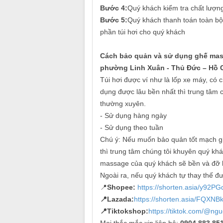
Bước 4:
Quý khách kiểm tra chất lượng
Bước 5:
Quý khách thanh toán toàn bộ
phần túi hơi cho quý khách
Cách bảo quản và sử dụng ghế mass
phường Linh Xuân - Thủ Đức – Hồ C
Túi hơi được ví như là lốp xe máy, có 
dụng được lâu bền nhất thì trung tâm
thường xuyên.
- Sử dụng hàng ngày
- Sử dụng theo tuần
Chú ý: Nếu muốn bảo quản tốt mạch gh
thì trung tâm chúng tôi khuyên quý kh
massage của quý khách sẽ bền và đỡ 
Ngoài ra, nếu quý khách tự thay thế được
📍
Shopee:
https://shorten.asia/y92P
📍
Lazada:
https://shorten.asia/FQXNB
📍
Tiktokshop:
https://tiktok.com/@ngu