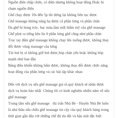
Nguồn điện chập chờn, có điện nhưng không hoạt động.Hoặc bị
chạm nguồn điện
Ghế chạy được 10s đến 5p thì dừng lại không liên tục được
Ghế massage không nâng hạ được cả phần lưng và phần chân
Da ghế bị bong tróc, bạc màu,làm mất thẩm mỹ của ghế massage
Ghế phát ra tiếng kêu ồn ở phần lưng ghế cũng như phần chân
Trục tay đấm ghế massage không chạy lên xuống được, không thay
đổi được vùng massage của lưng.
Túi hơi bị xì không giữ hơi được,bóp chân yếu hoặc không bóp
mạnh như ban đầu
Bảng điều khiển không bấm được, không thay đổi được chức năng
hoạt động của phần lưng và các bài tập khác nhau
Đến với dịch vụ sửa ghế massage giá rẻ,quý khách sẽ nhận được
dịch vụ hoàn hảo nhất. Chúng tôi có kinh nghiệm nhiều năm về sửa
ghế massage
Trung tâm sửa ghế massage thị trấn Nhà Bè - Huyện Nhà Bè luôn
là nhà thầu sửa chữa ghế massage tin cậy của quý khách hàng trong
thời gian gần đây.với những chế độ ưu đãi và hậu mãi đặc biệt