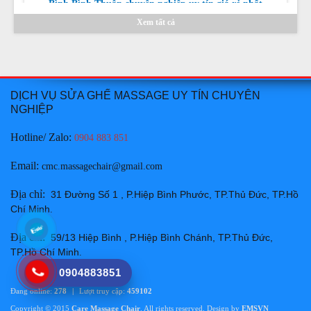
Chi tiết
Xem tất cả
DỊCH VỤ SỬA GHẾ MASSAGE UY TÍN CHUYÊN
NGHIỆP
Thay da ghế massage tại Huyện Hàm Thuận Bắc Bình
Hotline/ Zalo:
Thuận chuyên nghiệp uy tín giá rẻ nhất
0904 883 851
Giá:
Liên hệ
Email
:
cmc.massagechair@gmail.com
Chi tiết
Địa chỉ
:
31 Đường Số 1 , P.Hiệp Bình Phước, TP.Thủ Đức, TP.Hồ
Chí Minh
.
Địa chỉ
:
59/13 Hiệp Bình , P.Hiệp Bình Chánh, TP.Thủ Đức,
TP.Hồ Chí Minh
.
0904883851
Đang online:
278
|
Lượt truy cập:
459102
Thay da ghế massage tại Thành phố Phan Thiết Bình
Copyright © 2015
Care Massage Chair
. All rights reserved. Design by
EMSVN
Thuận chuyên nghiệp uy tín giá rẻ nhất