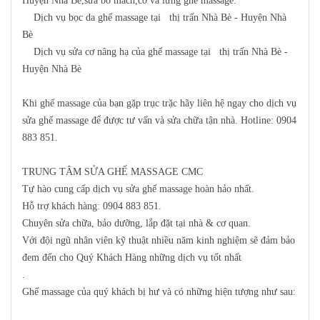
Huyện Nhà Bè,sửa bo mach,cơ và lưng ghế massage.
Dịch vụ bọc da ghế massage tại thị trấn Nhà Bè - Huyện Nhà
Bè
Dịch vụ sửa cơ nâng hạ của ghế massage tại thị trấn Nhà Bè -
Huyện Nhà Bè
Khi ghế massage của bạn gặp trục trặc hãy liên hệ ngay cho dịch vụ
sửa ghế massage để được tư vấn và sửa chữa tận nhà
. Hotline: 0904
883 851
.
TRUNG TÂM SỬA GHẾ MASSAGE CMC
Tự hào cung cấp dịch vụ sửa ghế massage hoàn hảo nhất.
Hỗ trợ khách hàng:
0904 883 851
.
Chuyên sửa chữa, bảo dưỡng, lắp đặt tại nhà & cơ quan.
Với đội ngũ nhân viên kỹ thuật nhiều năm kinh nghiệm sẽ đảm bảo
đem đến cho Quý Khách Hàng những dịch vụ tốt nhất
.
Ghế massage của quý khách bị hư và có những hiện tượng như sau: