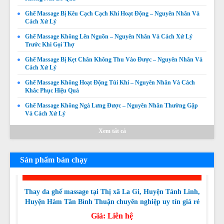
Ghế Massage Bị Kêu Cạch Cạch Khi Hoạt Động – Nguyên Nhân Và
Cách Xử Lý
Ghế Massage Không Lên Nguồn – Nguyên Nhân Và Cách Xử Lý
Ghế Massage Không Quét Body Được – Nguyên Nhân,
Trước Khi Gọi Thợ
Dấu Hiệu Và Cách Khắc Phục
Ghế Massage Bị Kẹt Chân Không Thu Vào Được – Nguyên Nhân Và
Giá:
Liên hệ
Cách Xử Lý
Chi tiết
Ghế Massage Không Hoạt Động Túi Khí – Nguyên Nhân Và Cách
Khắc Phục Hiệu Quả
Ghế Massage Không Ngả Lưng Được – Nguyên Nhân Thường Gặp
Và Cách Xử Lý
Xem tất cả
Sản phẩm bán chạy
Thay da ghế massage tại Thị xã La Gi, Huyện Tánh Linh,
Huyện Hàm Tân Bình Thuận chuyên nghiệp uy tín giá rẻ
nhất
Giá:
Liên hệ
Chi tiết