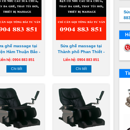
Sử
88
Hỗ
ửa ghế massage tại
Sửa ghế massage tại
ện Hàm Thuận Bắc -
Thành phố Phan Thiết -
nh Thuận tại nhà uy
Bình Thuận tại nhà uy
Liên hệ: 0904 883 851
Liên hệ: 0904 883 851
 giá rẻ chuyên nghiệp
tín giá rẻ chuyên nghiệp
Chi tiết
Chi tiết
Ti