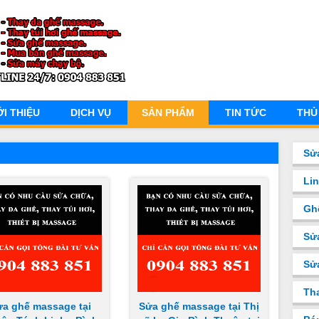
ỚI THIỆU
DỊCH VỤ
SẢN PHẨM
TIN TỨC
THỦ
Sử
Li
Gh
Sử
Sư
Th
ửa ghế massage tại
Sửa ghế massage tại Thị