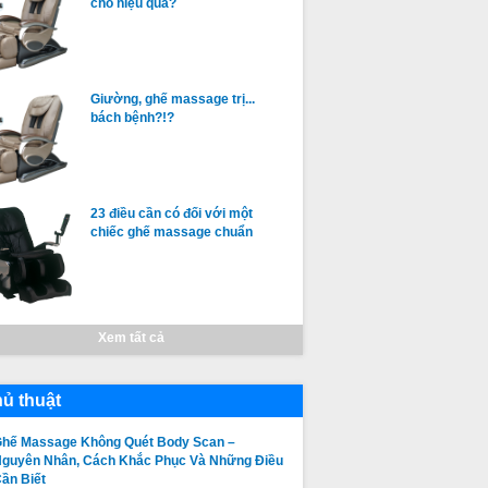
cho hiệu quả?
Giường, ghế massage trị...
bách bệnh?!?
23 điều cần có đối với một
chiếc ghế massage chuẩn
Xem tất cả
ủ thuật
hế Massage Không Quét Body Scan –
guyên Nhân, Cách Khắc Phục Và Những Điều
ần Biết