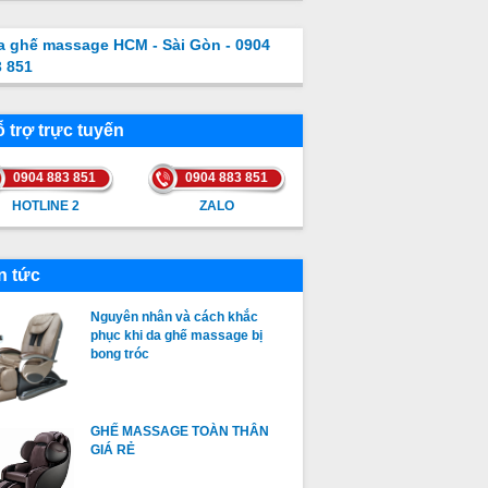
a ghế massage HCM - Sài Gòn - 0904
3 851
 trợ trực tuyến
0904 883 851
0904 883 851
HOTLINE 2
ZALO
HOTLINE 2
ZALO
n tức
Nguyên nhân và cách khắc
phục khi da ghế massage bị
bong tróc
GHẾ MASSAGE TOÀN THÂN
GIÁ RẺ