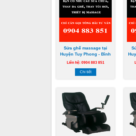
Sửa ghế massage tại
S
Huyện Tuy Phong - Bình
Huy
Thuận tại nhà uy tín giá
Bì
Liên hệ: 0904 883 851
rẻ chuyên nghiệp
tín
Chi tiết