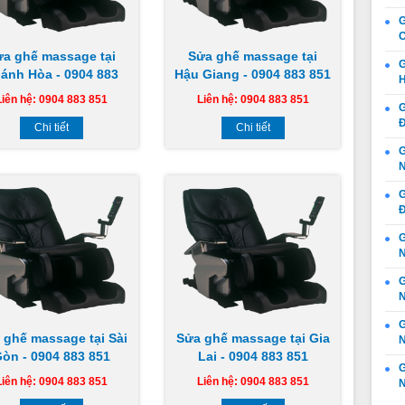
G
C
ửa ghế massage tại
Sửa ghế massage tại
G
ánh Hòa - 0904 883
Hậu Giang - 0904 883 851
H
851
Liên hệ: 0904 883 851
Liên hệ: 0904 883 851
G
Đ
Chi tiết
Chi tiết
G
N
G
Đ
G
N
N
G
 ghế massage tại Sài
Sửa ghế massage tại Gia
N
òn - 0904 883 851
Lai - 0904 883 851
G
Liên hệ: 0904 883 851
Liên hệ: 0904 883 851