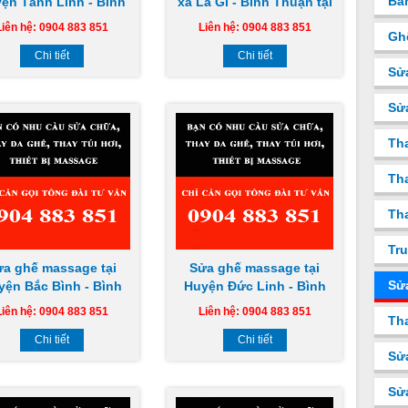
Bá
ện Tánh Linh - Bình
xã La Gi - Bình Thuận tại
ận tại nhà uy tín giá
nhà uy tín giá rẻ chuyên
Liên hệ: 0904 883 851
Liên hệ: 0904 883 851
Gh
rẻ chuyên nghiệp
nghiệp
Chi tiết
Chi tiết
Sử
Sử
Th
Tha
Tha
Tru
ửa ghế massage tại
Sửa ghế massage tại
Sử
yện Bắc Bình - Bình
Huyện Đức Linh - Bình
ận tại nhà uy tín giá
Thuận tại nhà uy tín giá
Liên hệ: 0904 883 851
Liên hệ: 0904 883 851
Tha
rẻ chuyên nghiệp
rẻ chuyên nghiệp
Chi tiết
Chi tiết
Sử
Sử