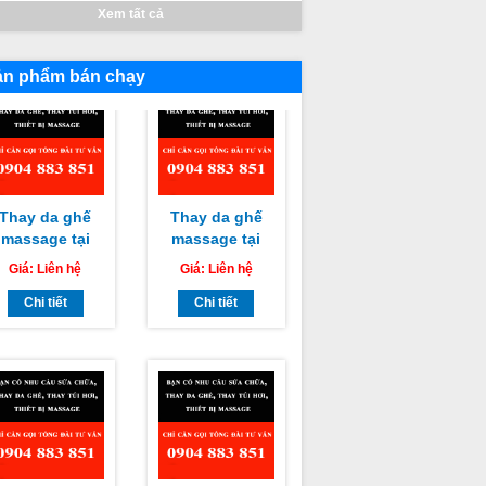
Cách Khắc
Hàm Tân Bình
Xem tất cả
Phục
Thuận chuyên
nghiệp uy tín
giá rẻ nhất
ản phẩm bán chạy
Thay da ghế
Thay da ghế
massage tại
massage tại
Huyện Đức
Huyện Tuy
Giá:
Liên hệ
Giá:
Liên hệ
Linh, Huyện
Phong, Huyện
Hàm Thuận
Chi tiết
Bắc Bình Bình
Chi tiết
am Bình Bình
Thuận chuyên
Thuận chuyên
nghiệp uy tín
nghiệp uy tín
giá rẻ nhất
giá rẻ nhất
Thay da ghế
Thay da ghế