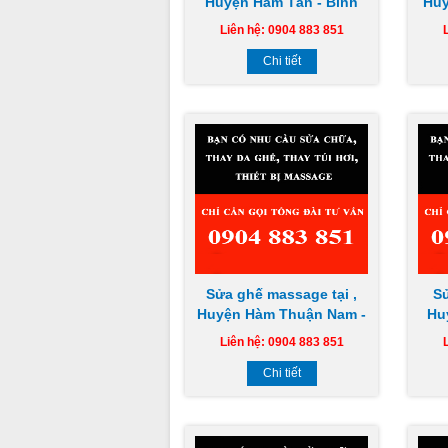
Huyện Hàm Tân - Bình
Huy
Thuận tại nhà uy tín giá
Thu
Liên hệ: 0904 883 851
rẻ chuyên nghiệp
Chi tiết
Sửa ghế massage tại ,
S
Huyện Hàm Thuận Nam -
Hu
Bình Thuận tại nhà uy
Thu
Liên hệ: 0904 883 851
tín giá rẻ chuyên nghiệp
Chi tiết