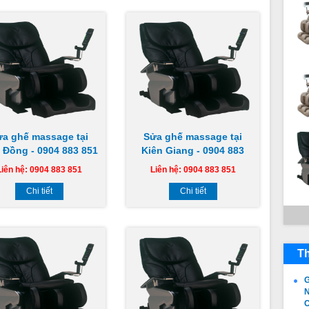
ửa ghế massage tại
Sửa ghế massage tại
 Đồng - 0904 883 851
Kiên Giang - 0904 883
851
Liên hệ: 0904 883 851
Liên hệ: 0904 883 851
Chi tiết
Chi tiết
Th
G
N
C