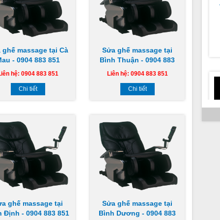
c
 ghế massage tại Cà
Sửa ghế massage tại
au - 0904 883 851
Bình Thuận - 0904 883
851
Liên hệ: 0904 883 851
Liên hệ: 0904 883 851
Chi tiết
Chi tiết
h
ửa ghế massage tại
Sửa ghế massage tại
h Định - 0904 883 851
Bình Dương - 0904 883