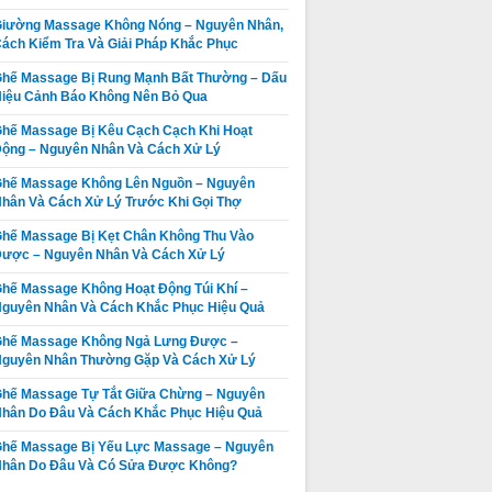
iường Massage Không Nóng – Nguyên Nhân,
ách Kiểm Tra Và Giải Pháp Khắc Phục
hế Massage Bị Rung Mạnh Bất Thường – Dấu
iệu Cảnh Báo Không Nên Bỏ Qua
hế Massage Bị Kêu Cạch Cạch Khi Hoạt
ộng – Nguyên Nhân Và Cách Xử Lý
hế Massage Không Lên Nguồn – Nguyên
hân Và Cách Xử Lý Trước Khi Gọi Thợ
hế Massage Bị Kẹt Chân Không Thu Vào
ược – Nguyên Nhân Và Cách Xử Lý
hế Massage Không Hoạt Động Túi Khí –
guyên Nhân Và Cách Khắc Phục Hiệu Quả
Ghế Massage Không Ngả Lưng Được –
guyên Nhân Thường Gặp Và Cách Xử Lý
Ghế Massage
Thay da ghế
hế Massage Tự Tắt Giữa Chừng – Nguyên
Không Quét
massage tại
hân Do Đâu Và Cách Khắc Phục Hiệu Quả
Body Được –
Thị xã La Gi,
Giá:
Liên hệ
Giá:
Liên hệ
hế Massage Bị Yếu Lực Massage – Nguyên
Nguyên Nhân,
Huyện Tánh
Nhân Do Đâu Và Có Sửa Được Không?
Dấu Hiệu Và
Chi tiết
Linh, Huyện
Chi tiết