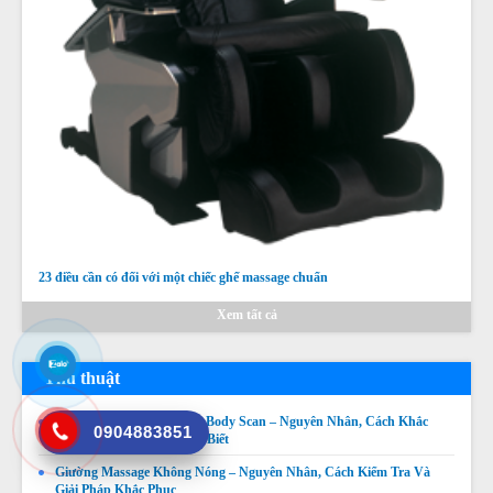
23 điều cần có đối với một chiếc ghế massage chuẩn
Xem tất cả
Thủ thuật
Ghế Massage Không Quét Body Scan – Nguyên Nhân, Cách Khắc
0904883851
Phục Và Những Điều Cần Biết
Giường Massage Không Nóng – Nguyên Nhân, Cách Kiểm Tra Và
Giải Pháp Khắc Phục