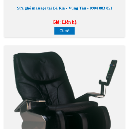
Sửa ghế massage tại Bà Rịa - Vũng Tàu - 0904 883 851
Giá:
Liên hệ
Chi tiết