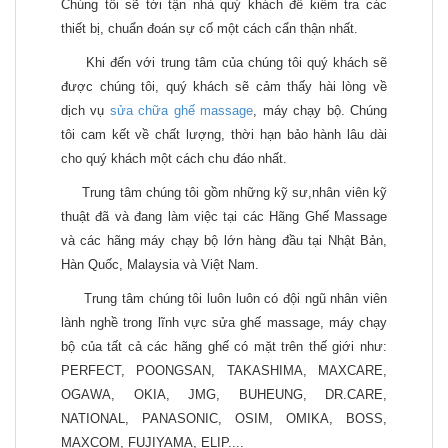
Chúng tôi sẽ tới tận nhà quý khách để kiểm tra các
thiết bị, chuẩn đoán sự cố một cách cẩn thận nhất.
Khi đến với trung tâm của chúng tôi quý khách sẽ
được chúng tôi, quý khách sẽ cảm thấy hài lòng về
dịch vụ
sửa chữa ghế massage
, máy chạy bộ. Chúng
tôi cam kết về chất lượng, thời hạn bảo hành lâu dài
cho quý khách một cách chu đáo nhất.
Trung tâm chúng tôi gồm những kỹ sư,nhân viên kỹ
thuật đã và đang làm việc tại các Hãng Ghế Massage
và các hãng máy chạy bộ lớn hàng đầu tại Nhật Bản,
Hàn Quốc, Malaysia và Việt Nam.
Trung tâm chúng tôi luôn luôn có đội ngũ nhân viên
lành nghề trong lĩnh vực sửa ghế massage, máy chạy
bộ của tất cả các hãng ghế có mặt trên thế giới như:
PERFECT, POONGSAN, TAKASHIMA, MAXCARE,
OGAWA, OKIA, JMG, BUHEUNG, DR.CARE,
NATIONAL, PANASONIC, OSIM, OMIKA, BOSS,
MAXCOM, FUJIYAMA, ELIP....