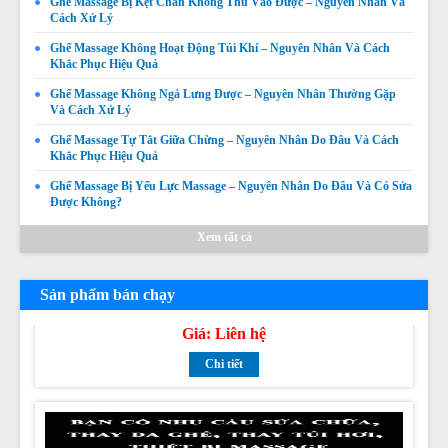
Dấu Hiệu Và Cách Khắc Phục
Ghế Massage Bị Kẹt Chân Không Thu Vào Được – Nguyên Nhân Và
Cách Xử Lý
Giá:
Liên hệ
Ghế Massage Không Hoạt Động Túi Khí – Nguyên Nhân Và Cách
Chi tiết
Khắc Phục Hiệu Quả
Ghế Massage Không Ngả Lưng Được – Nguyên Nhân Thường Gặp
Và Cách Xử Lý
Ghế Massage Tự Tắt Giữa Chừng – Nguyên Nhân Do Đâu Và Cách
Khắc Phục Hiệu Quả
Ghế Massage Bị Yếu Lực Massage – Nguyên Nhân Do Đâu Và Có Sửa
Được Không?
Thay da ghế massage tại Thị xã La Gi, Huyện Tánh Linh,
Xem tất cả
Huyện Hàm Tân Bình Thuận chuyên nghiệp uy tín giá rẻ
nhất
Giá:
Liên hệ
Sản phẩm bán chạy
Chi tiết