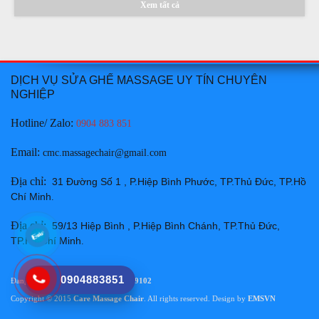
Xem tất cả
Thay da ghế massage tại Huyện Hàm Thuận Bắc Bình
Thuận chuyên nghiệp uy tín giá rẻ nhất
DỊCH VỤ SỬA GHẾ MASSAGE UY TÍN CHUYÊN
Giá:
Liên hệ
NGHIỆP
Chi tiết
Hotline/ Zalo:
0904 883 851
Email
:
cmc.massagechair@gmail.com
Địa chỉ
:
31 Đường Số 1 , P.Hiệp Bình Phước, TP.Thủ Đức, TP.Hồ
Chí Minh
.
Địa chỉ
:
59/13 Hiệp Bình , P.Hiệp Bình Chánh, TP.Thủ Đức,
Thay da ghế massage tại Thành phố Phan Thiết Bình
TP.Hồ Chí Minh
.
Thuận chuyên nghiệp uy tín giá rẻ nhất
Giá:
Liên hệ
0904883851
Đang online:
25
|
Lượt truy cập:
459102
Chi tiết
Copyright © 2015
Care Massage Chair
. All rights reserved. Design by
EMSVN