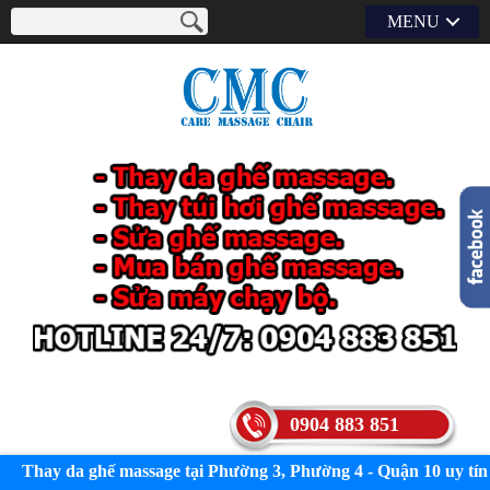
MENU
0904 883 851
Thay da ghế massage tại Phường 3, Phường 4 - Quận 10 uy tín