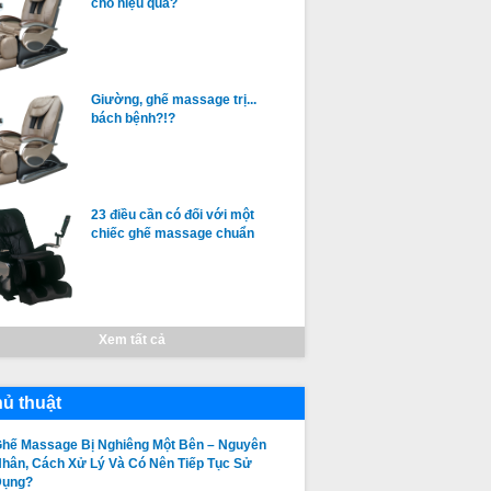
cho hiệu quả?
Giường, ghế massage trị...
bách bệnh?!?
23 điều cần có đối với một
chiếc ghế massage chuẩn
Xem tất cả
ủ thuật
hế Massage Bị Nghiêng Một Bên – Nguyên
hân, Cách Xử Lý Và Có Nên Tiếp Tục Sử
Dụng?