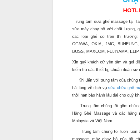
HOTL
Trung tâm sửa ghế massage tại T
sửa máy chạy bộ với chất lượng, gi
các loại ghế có trên thi trường
OGAWA, OKIA, JMG, BUHEUNG, 
BOSS, MAXCOM, FUJIYAMA, ELIP..
Xin quý khách cứ yên tâm và gọi điệ
kiểm tra các thiết bị, chuẩn đoán sự
Khi đến với trung tâm của chúng tô
hài lòng về dịch vụ
sửa chữa ghế m
thời hạn bảo hành lâu dài cho quý k
Trung tâm chúng tôi gồm những kỹ
Hãng Ghế Massage và các hãng máy
Malaysia và Việt Nam.
Trung tâm chúng tôi luôn luôn có
massage, máy chạy bộ của tất cả