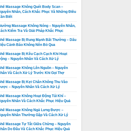
hế Massage Không Quét Body Scan –
guyên Nhân, Cách Khắc Phục Và Những Điều
ần Biết
iường Massage Không Nóng – Nguyên Nhân,
ách Kiểm Tra Và Giải Pháp Khắc Phục
hế Massage Bị Rung Mạnh Bất Thường – Dấu
iệu Cảnh Báo Không Nên Bỏ Qua
hế Massage Bị Kêu Cạch Cạch Khi Hoạt
ộng – Nguyên Nhân Và Cách Xử Lý
hế Massage Không Lên Nguồn – Nguyên
hân Và Cách Xử Lý Trước Khi Gọi Thợ
hế Massage Bị Kẹt Chân Không Thu Vào
ược – Nguyên Nhân Và Cách Xử Lý
hế Massage Không Hoạt Động Túi Khí –
guyên Nhân Và Cách Khắc Phục Hiệu Quả
Ghế Massage Không Ngả Lưng Được –
guyên Nhân Thường Gặp Và Cách Xử Lý
hế Massage Tự Tắt Giữa Chừng – Nguyên
Ghế Massage
Thay da ghế
hân Do Đâu Và Cách Khắc Phục Hiệu Quả