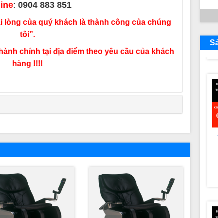
line
:
0904 883 851
 lòng của quý khách là thành công của chúng
tôi”.
S
hành chính tại địa điểm theo yêu cầu của khách
hàng !!!!
N