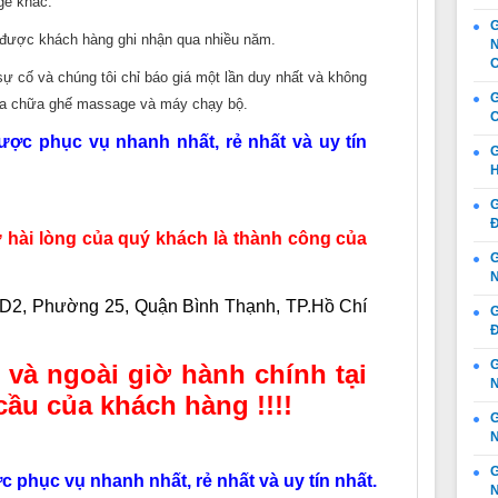
ge khác.
G
 được khách hàng ghi nhận qua nhiều năm.
N
C
ự cố và chúng tôi chỉ báo giá một lần duy nhất và không
G
sửa chữa ghế massage và máy chạy bộ.
C
ược phục vụ nhanh nhất, rẻ nhất và uy tín
G
H
G
Đ
ài lòng của quý khách là thành công của
G
N
D2, Phường 25, Quận Bình Thạnh, TP.Hồ Chí
G
Đ
G
 và ngoài giờ hành chính tại
N
cầu của khách hàng !!!!
N
G
 phục vụ nhanh nhất, rẻ nhất và uy tín nhất.
N