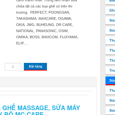
cạnh tranh nhất. Trung tâm nhận sửa
Bá
chữa tất cả các loại ghế có trên thi
Gh
trường: PERFECT, POONGSAN,
TAKASHIMA, MAXCARE, OGAWA,
Sử
OKIA, JMG, BUHEUNG, DR.CARE,
Sử
NATIONAL, PANASONIC, OSIM,
OMIKA, BOSS, MAXCOM, FUJIYAMA,
Th
ELIP....
Tha
Tha
Đặt hàng
Tru
Sử
Tha
Sử
A GHẾ MASSAGE, SỬA MÁY
Sử
Y BỘ MC-CARE