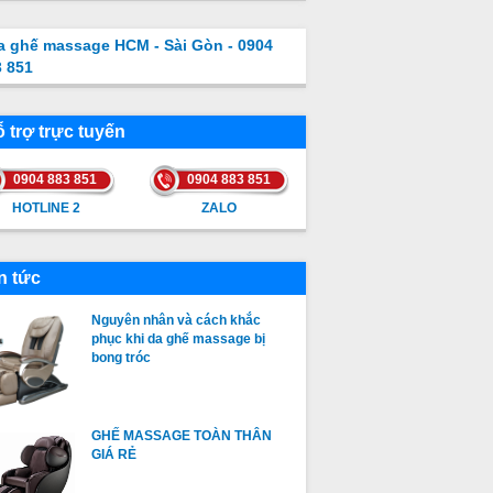
a ghế massage HCM - Sài Gòn - 0904
3 851
 trợ trực tuyến
0904 883 851
0904 883 851
HOTLINE 2
ZALO
HOTLINE 2
ZALO
n tức
Nguyên nhân và cách khắc
phục khi da ghế massage bị
bong tróc
GHẾ MASSAGE TOÀN THÂN
GIÁ RẺ