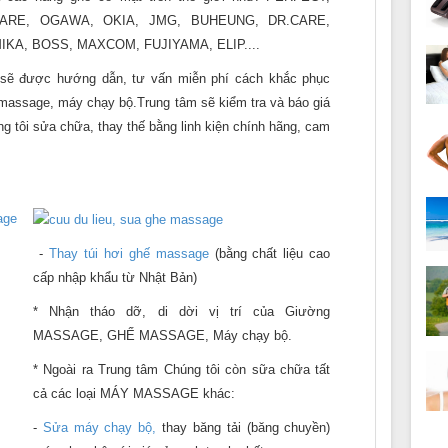
ARE, OGAWA, OKIA, JMG, BUHEUNG, DR.CARE,
KA, BOSS, MAXCOM, FUJIYAMA, ELIP....
 được hướng dẫn, tư vấn miễn phí cách khắc phục
massage, máy chạy bộ.Trung tâm sẽ kiểm tra và báo giá
g tôi sửa chữa, thay thế bằng linh kiện chính hãng, cam
-
Thay túi hơi ghế massage
(bằng chất liệu cao
cấp nhập khẩu từ Nhật Bản)
* Nhận tháo dỡ, di dời vị trí của Giường
MASSAGE, GHẾ MASSAGE, Máy chạy bộ.
* Ngoài ra Trung tâm Chúng tôi còn sữa chữa tất
cả các loại MÁY MASSAGE khác:
-
Sửa máy chạy bộ,
thay băng tải (băng chuyền)