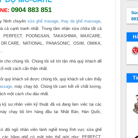
0904 883 851
INE:
Sử
88
ây Ninh chuyên
sửa ghế masage
,
thay da ghế massage
,
á cả cạnh tranh nhất. Trung tâm nhận sửa chữa tất cả
:
PERFECT, POONGSAN, TAKASHIMA, MAXCARE,
Hỗ
DR.CARE, NATIONAL, PANASONIC, OSIM, OMIKA,
..
n cho chúng tôi. Chúng tôi sẽ tới tận nhà quý khách để
 cố một cách cẩn thận nhất.
Ti
i quý khách sẽ được chúng tôi, quý khách sẽ cảm thấy
assage
, máy chạy bộ. Chúng tôi cam kết về chất lượng,
hách một cách chu đáo nhất.
 sư,nhân viên kỹ thuật đã và đang làm việc tại các
 chạy bộ lớn hàng đầu tại Nhật Bản, Hàn Quốc,
 đội ngũ nhân viên lành nghề trong lĩnh vực sửa ghế
 các hãng ghế có mặt trên thế giới như: PERFECT,