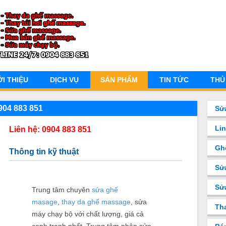
ỚI THIỆU
DỊCH VỤ
SẢN PHẨM
TIN TỨC
THỦ
904 883 851
Sử
Li
Liên hệ: 0904 883 851
Gh
Thông tin kỹ thuật
Sử
Sư
Trung tâm chuyên
sửa ghế
masage
,
thay da ghế massage
, sửa
Th
máy chạy bộ với chất lượng, giá cả