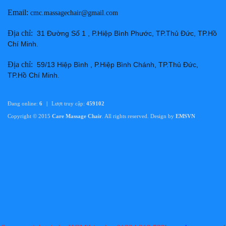
Email
:
cmc.massagechair@gmail.com
Thay da ghế massage tại Huyện Hàm Thuận Bắc Bình
Thuận chuyên nghiệp uy tín giá rẻ nhất
Địa chỉ
:
31 Đường Số 1 , P.Hiệp Bình Phước, TP.Thủ Đức, TP.Hồ
Giá:
Liên hệ
Chí Minh
.
Chi tiết
Địa chỉ
:
59/13 Hiệp Bình , P.Hiệp Bình Chánh, TP.Thủ Đức,
TP.Hồ Chí Minh
.
Đang online:
6
|
Lượt truy cập:
459102
Copyright © 2015
Care Massage Chair
. All rights reserved. Design by
EMSVN
Thay da ghế massage tại Thành phố Phan Thiết Bình
Thuận chuyên nghiệp uy tín giá rẻ nhất
Giá:
Liên hệ
Chi tiết