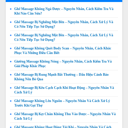
Ghế Massage Không Ngả Được – Nguyên Nhân, Cách Kiểm Tra Và
Khi Nào Cần Sửa?
Ghế Massage Bị Nghiêng Một Bên – Nguyên Nhân, Cách Xử Lý Và
Có Nên Tiếp Tục Sử Dụng?
Ghế Massage Bị Nghiêng Một Bên – Nguyên Nhân, Cách Xử Lý Và
Có Nên Tiếp Tục Sử Dụng?
Ghế Massage Không Quét Body Scan – Nguyên Nhân, Cách Khắc
Phục Và Những Điều Cần Biết
Giường Massage Không Nóng – Nguyên Nhân, Cách Kiểm Tra Và
Giải Pháp Khắc Phục
Ghế Massage Bị Rung Mạnh Bất Thường – Dấu Hiệu Cảnh Báo
Không Nên Bỏ Qua
Ghế Massage Bị Kêu Cạch Cạch Khi Hoạt Động – Nguyên Nhân Và
Cách Xử Lý
Ghế Massage Không Lên Nguồn – Nguyên Nhân Và Cách Xử Lý
Trước Khi Gọi Thợ
Ghế Massage Không Quét Body Được – Nguyên Nhân,
Dấu Hiệu Và Cách Khắc Phục
Ghế Massage Bị Kẹt Chân Không Thu Vào Được – Nguyên Nhân Và
Cách Xử Lý
Giá:
Liên hệ
Ghế Massage Không Hoạt Động Túi Khí – Nguyên Nhân Và Cách