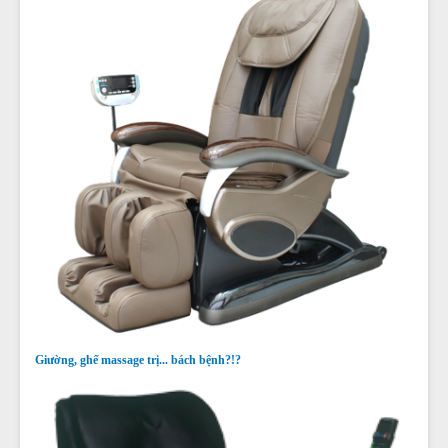
Giường, ghế massage trị... bách bệnh?!?