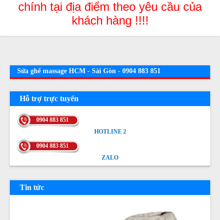
chính tại địa điểm theo yêu cầu của
khách hàng !!!!
Sửa ghế massage HCM - Sài Gòn - 0904 883 851
Hỗ trợ trực tuyến
0904 883 851
HOTLINE 2
HOTLINE 2
0904 883 851
ZALO
ZALO
Tin tức