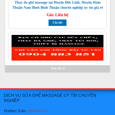
nhất
Giá:
Liên hệ
Chi tiết
Thay da ghế massage tại Huyện Tuy Phong, Huyện Bắc
Bình Bình Thuận chuyên nghiệp uy tín giá rẻ nhất
Xem tất cả
Giá:
Liên hệ
Chi tiết
DỊCH VỤ SỬA GHẾ MASSAGE UY TÍN CHUYÊN
NGHIỆP
Hotline/ Zalo:
0904 883 851