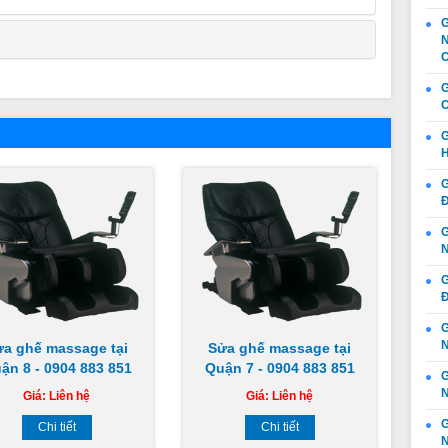
G
N
C
G
C
G
H
G
Đ
G
N
G
Đ
G
N
ửa ghế massage tại
Sửa ghế massage tại
ận 8 - 0904 883 851
Quận 7 - 0904 883 851
N
Giá:
Liên hệ
Giá:
Liên hệ
G
Chi tiết
Chi tiết
N