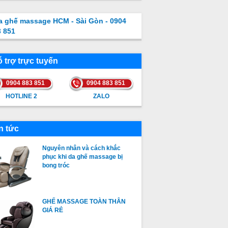
a ghế massage HCM - Sài Gòn - 0904
3 851
 trợ trực tuyến
0904 883 851
0904 883 851
HOTLINE 2
ZALO
HOTLINE 2
ZALO
n tức
Nguyên nhân và cách khắc
phục khi da ghế massage bị
bong tróc
GHẾ MASSAGE TOÀN THÂN
GIÁ RẺ