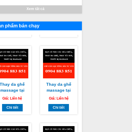
Không Quét
massage tại
Xem tất cả
Body Được –
Thị xã La Gi,
Giá:
Liên hệ
Giá:
Liên hệ
Nguyên Nhân,
Huyện Tánh
Dấu Hiệu Và
Chi tiết
Linh, Huyện
Chi tiết
ản phẩm bán chạy
Cách Khắc
Hàm Tân Bình
Phục
Thuận chuyên
nghiệp uy tín
giá rẻ nhất
Thay da ghế
Thay da ghế
massage tại
massage tại
Huyện Đức
Huyện Tuy
Giá:
Liên hệ
Giá:
Liên hệ
Linh, Huyện
Phong, Huyện
Hàm Thuận
Chi tiết
Bắc Bình Bình
Chi tiết
am Bình Bình
Thuận chuyên
Thuận chuyên
nghiệp uy tín
nghiệp uy tín
giá rẻ nhất
giá rẻ nhất