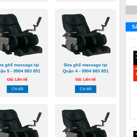
S
ửa ghế massage tại
Sửa ghế massage tại
ận 5 - 0904 883 851
Quận 4 - 0904 883 851
Giá:
Liên hệ
Giá:
Liên hệ
Chi tiết
Chi tiết
N