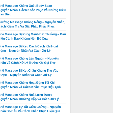
hế Massage Không Quét Body Scan –
guyên Nhân, Cách Khắc Phục Và Những Điều
ần Biết
iường Massage Không Nóng – Nguyên Nhân,
ách Kiểm Tra Và Giải Pháp Khắc Phục
hế Massage Bị Rung Mạnh Bất Thường – Dấu
iệu Cảnh Báo Không Nên Bỏ Qua
hế Massage Bị Kêu Cạch Cạch Khi Hoạt
ộng – Nguyên Nhân Và Cách Xử Lý
hế Massage Không Lên Nguồn – Nguyên
hân Và Cách Xử Lý Trước Khi Gọi Thợ
hế Massage Bị Kẹt Chân Không Thu Vào
ược – Nguyên Nhân Và Cách Xử Lý
hế Massage Không Hoạt Động Túi Khí –
guyên Nhân Và Cách Khắc Phục Hiệu Quả
Ghế Massage Không Ngả Lưng Được –
guyên Nhân Thường Gặp Và Cách Xử Lý
hế Massage Tự Tắt Giữa Chừng – Nguyên
hân Do Đâu Và Cách Khắc Phục Hiệu Quả
Ghế Massage
Thay da ghế