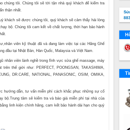
o chúng tôi. Chúng tôi sẽ tới tận nhà quý khách để kiểm tra
ẩn thận nhất.
Sử
88
ý khách sẽ được chúng tôi, quý khách sẽ cảm thấy hài lòng
chạy bộ. Chúng tôi cam kết về chất lượng, thời hạn bảo hành
hất.
Hỗ
hân viên kỹ thuật đã và đang làm việc tại các Hãng Ghế
đầu tại Nhật Bản, Hàn Quốc, Malaysia và Việt Nam.
ũ nhân viên lành nghề trong lĩnh vực sửa ghế massage, máy
mặt trên thế giới như: PERFECT, POONGSAN, TAKASHIMA,
Ti
UNG, DR.CARE, NATIONAL, PANASONIC, OSIM, OMIKA,
hướng dẫn, tư vấn miễn phí cách khắc phục những sự cố
 bộ.Trung tâm sẽ kiểm tra và báo giá miễn phí tại nhà của
 bằng linh kiện chính hãng, cam kết bảo hành dài hạn cho quý