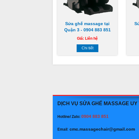
Sửa ghế massage tại
S
Quận 3 - 0904 883 851
Giá:
Liên hệ
Chi tiết
DỊCH VỤ SỬA GHẾ MASSAGE UY
0904 883 851
Hotline/ Zalo:
cmc.massagechair@gmail.com
Email
: