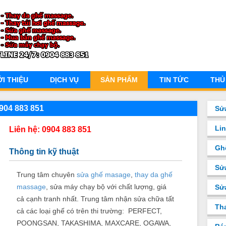
ỚI THIỆU
DỊCH VỤ
SẢN PHẨM
TIN TỨC
THỦ
904 883 851
Sử
Li
Liên hệ: 0904 883 851
Gh
Thông tin kỹ thuật
Sử
Trung tâm chuyên
sửa ghế masage
,
thay da ghế
massage
, sửa máy chạy bộ với chất lượng, giá
Sư
cả cạnh tranh nhất. Trung tâm nhận sửa chữa tất
Th
cả các loại ghế có trên thi trường: PERFECT,
POONGSAN, TAKASHIMA, MAXCARE, OGAWA,