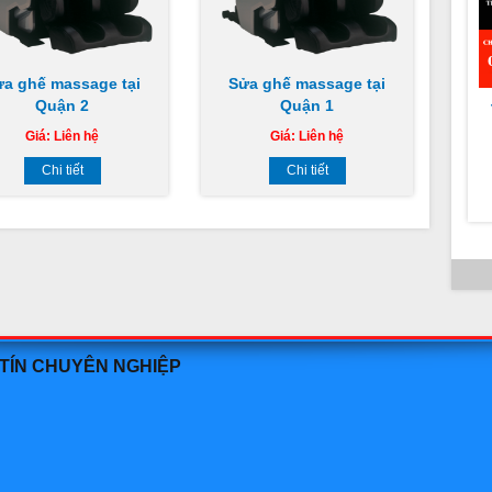
ửa ghế massage tại
Sửa ghế massage tại
Quận 2
Quận 1
Giá:
Liên hệ
Giá:
Liên hệ
Chi tiết
Chi tiết
c
 TÍN CHUYÊN NGHIỆP