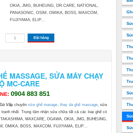
Bá
OKIA, JMG, BUHEUNG, DR.CARE, NATIONAL,
Gh
PANASONIC, OSIM, OMIKA, BOSS, MAXCOM,
FUJIYAMA, ELIP....
Sử
Sử
Đặt hàng
Th
Tha
Tha
HẾ MASSAGE, SỬA MÁY CHẠY
Ộ MC-CARE
Tru
0904 883 851
Sử
INE:
Tha
Gò Vấp
chuyên
sửa ghế masage
,
thay da ghế massage
, sửa
 tranh nhất. Trung tâm nhận sửa chữa tất cả các loại ghế có
Sử
TAKASHIMA, MAXCARE, OGAWA, OKIA, JMG, BUHEUNG,
, OMIKA, BOSS, MAXCOM, FUJIYAMA, ELIP....
Sử