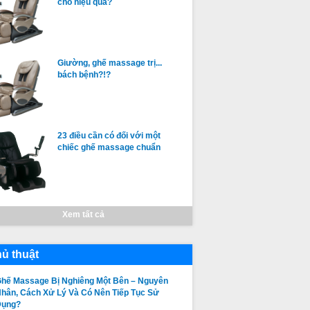
cho hiệu quả?
Giường, ghế massage trị...
bách bệnh?!?
23 điều cần có đối với một
chiếc ghế massage chuẩn
Xem tất cả
ủ thuật
hế Massage Bị Nghiêng Một Bên – Nguyên
hân, Cách Xử Lý Và Có Nên Tiếp Tục Sử
Dụng?