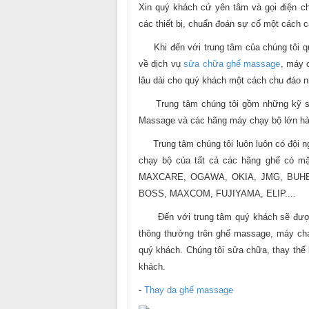
Xin quý khách cứ yên tâm và gọi điện ch
các thiết bị, chuẩn đoán sự cố một cách c
Khi đến với trung tâm của chúng tôi qu
về dịch vụ
sửa chữa ghế massage
, máy 
lâu dài cho quý khách một cách chu đáo n
Trung tâm chúng tôi gồm những kỹ sư,n
Massage và các hãng máy chạy bộ lớn hàng 
Trung tâm chúng tôi luôn luôn có đội ng
chạy bộ của tất cả các hãng ghế có 
MAXCARE, OGAWA, OKIA, JMG, BUHE
BOSS, MAXCOM, FUJIYAMA, ELIP....
Đến với trung tâm quý khách sẽ được 
thông thường trên ghế massage, máy chạy
quý khách. Chúng tôi sửa chữa, thay thế
khách.
-
Thay da ghế massage