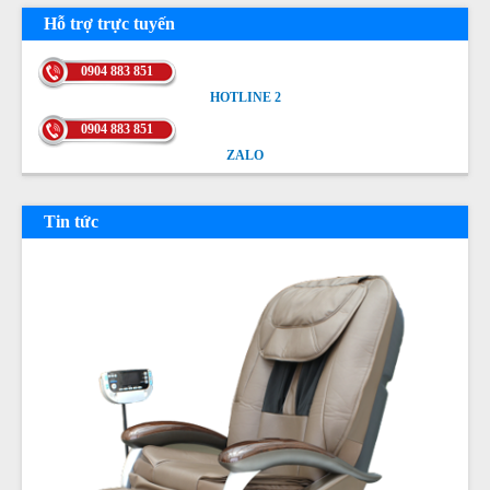
Hỗ trợ trực tuyến
0904 883 851
HOTLINE 2
HOTLINE 2
0904 883 851
ZALO
ZALO
Tin tức