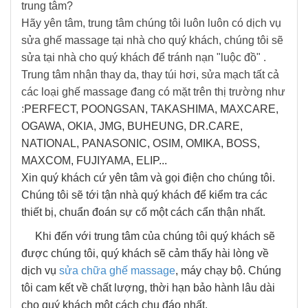
trung tâm?
Hãy yên tâm, trung tâm chúng tôi luôn luôn có dịch vụ
sửa ghế massage tại nhà cho quý khách, chúng tôi sẽ
sửa tại nhà cho quý khách để tránh nạn "luộc đồ" .
Trung tâm nhận thay da, thay túi hơi, sửa mạch tất cả
các loại ghế massage đang có mặt trên thị trường như
:
PERFECT, POONGSAN, TAKASHIMA, MAXCARE,
OGAWA, OKIA, JMG, BUHEUNG, DR.CARE,
NATIONAL, PANASONIC, OSIM, OMIKA, BOSS,
MAXCOM, FUJIYAMA, ELIP...
Xin quý khách cứ yên tâm và gọi điện cho chúng tôi.
Chúng tôi sẽ tới tận nhà quý khách để kiểm tra các
thiết bị, chuẩn đoán sự cố một cách cẩn thận nhất.
Khi đến với trung tâm của chúng tôi quý khách sẽ
được chúng tôi, quý khách sẽ cảm thấy hài lòng về
dịch vụ
sửa chữa ghế massage
, máy chạy bộ. Chúng
tôi cam kết về chất lượng, thời hạn bảo hành lâu dài
cho quý khách một cách chu đáo nhất.