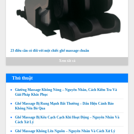
23 điều cần có đối với một chiếc ghế massage chuẩn
Xem tất cả
Thủ thuật
Giường Massage Không Nóng – Nguyên Nhân, Cách Kiểm Tra Và
Giải Pháp Khắc Phục
Ghế Massage Bị Rung Mạnh Bất Thường – Dấu Hiệu Cảnh Báo
Không Nên Bỏ Qua
Ghế Massage Bị Kêu Cạch Cạch Khi Hoạt Động – Nguyên Nhân Và
Cách Xử Lý
Ghế Massage Không Lên Nguồn – Nguyên Nhân Và Cách Xử Lý