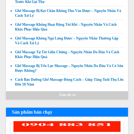
Trước Khi Gọi Thợ
Ghế Massage Bị Kẹt Chân Không Thu Vào Được – Nguyên Nhân Và
Cách Xử Lý
Ghế Massage Không Hoạt Động Túi Khí – Nguyên Nhân Và Cách
Khắc Phục Hiệu Quả
Ghế Massage Không Ngả Lưng Được – Nguyên Nhân Thường Gặp
Và Cách Xử Lý
Ghế Massage Không Quét Body Được – Nguyên Nhân,
Ghế Massage Tự Tắt Giữa Chừng – Nguyên Nhân Do Đâu Và Cách
Dấu Hiệu Và Cách Khắc Phục
Khắc Phục Hiệu Quả
Giá:
Liên hệ
Ghế Massage Bị Yếu Lực Massage – Nguyên Nhân Do Đâu Và Có Sửa
Chi tiết
Được Không?
Cách Bảo Dưỡng Ghế Massage Đúng Cách – Giúp Tăng Tuổi Thọ Lên
Đến 10 Năm
Xem tất cả
Sản phẩm bán chạy
Thay da ghế massage tại Thị xã La Gi, Huyện Tánh Linh,
Huyện Hàm Tân Bình Thuận chuyên nghiệp uy tín giá rẻ
nhất