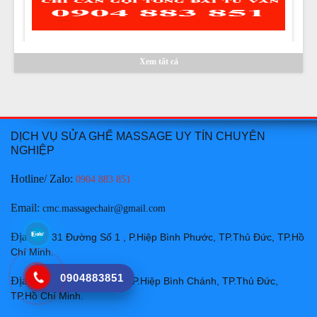
Thay da ghế massage tại Huyện Tuy Phong, Huyện Bắc
Bình Bình Thuận chuyên nghiệp uy tín giá rẻ nhất
Giá:
Liên hệ
Chi tiết
Xem tất cả
DỊCH VỤ SỬA GHẾ MASSAGE UY TÍN CHUYÊN
NGHIỆP
Hotline/ Zalo:
0904 883 851
Thay da ghế massage tại Huyện Hàm Thuận Bắc Bình
Thuận chuyên nghiệp uy tín giá rẻ nhất
Email
:
cmc.massagechair@gmail.com
Giá:
Liên hệ
Địa chỉ
:
31 Đường Số 1 , P.Hiệp Bình Phước, TP.Thủ Đức, TP.Hồ
Chi tiết
Chí Minh
.
0904883851
Địa chỉ
:
59/13 Hiệp Bình , P.Hiệp Bình Chánh, TP.Thủ Đức,
TP.Hồ Chí Minh
.