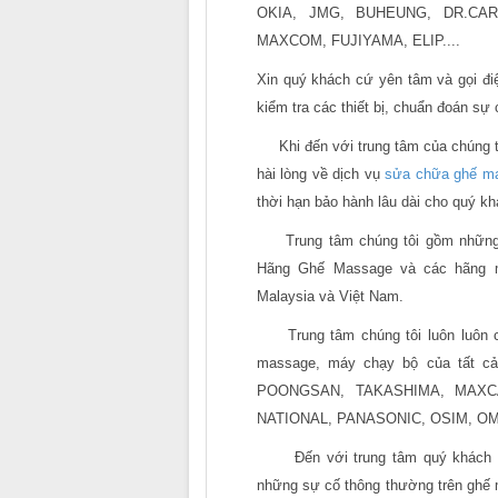
OKIA, JMG, BUHEUNG, DR.CAR
MAXCOM, FUJIYAMA, ELIP....
Xin quý khách cứ yên tâm và gọi điệ
kiểm tra các thiết bị, chuẩn đoán sự
Khi đến với trung tâm của chúng tô
hài lòng về dịch vụ
sửa chữa ghế m
thời hạn bảo hành lâu dài cho quý k
Trung tâm chúng tôi gồm những kỹ
Hãng Ghế Massage và các hãng máy
Malaysia và Việt Nam.
Trung tâm chúng tôi luôn luôn có
massage, máy chạy bộ của tất cả
POONGSAN, TAKASHIMA, MAXC
NATIONAL, PANASONIC, OSIM, OMI
Đến với trung tâm quý khách sẽ
những sự cố thông thường trên ghế 