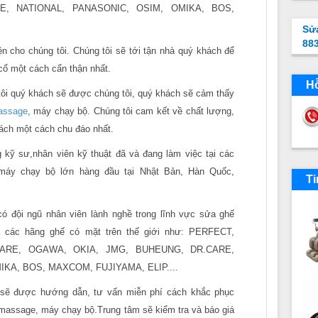
E, NATIONAL, PANASONIC, OSIM, OMIKA, BOS,
Sử
88
n cho chúng tôi. Chúng tôi sẽ tới tận nhà quý khách để
 cố một cách cẩn thận nhất.
Hỗ
i quý khách sẽ được chúng tôi, quý khách sẽ cảm thấy
assage
, máy chạy bộ. Chúng tôi cam kết về chất lượng,
hách một cách chu đáo nhất.
 sư,nhân viên kỹ thuật đã và đang làm việc tại các
 chạy bộ lớn hàng đầu tại Nhật Bản, Hàn Quốc,
Ti
 đội ngũ nhân viên lành nghề trong lĩnh vực sửa ghế
 các hãng ghế có mặt trên thế giới như: PERFECT,
ARE, OGAWA, OKIA, JMG, BUHEUNG, DR.CARE,
KA, BOS, MAXCOM, FUJIYAMA, ELIP....
 được hướng dẫn, tư vấn miễn phí cách khắc phục
massage, máy chạy bộ.Trung tâm sẽ kiểm tra và báo giá