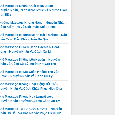
hế Massage Không Quét Body Scan –
Ghế Massage
Thay da ghế
guyên Nhân, Cách Khắc Phục Và Những Điều
Không Quét
massage tại
ần Biết
Body Được –
Thị xã La Gi,
Giá:
Liên hệ
Giá:
Liên hệ
iường Massage Không Nóng – Nguyên Nhân,
Nguyên Nhân,
Huyện Tánh
ách Kiểm Tra Và Giải Pháp Khắc Phục
Dấu Hiệu Và
Chi tiết
Linh, Huyện
Chi tiết
Cách Khắc
Hàm Tân Bình
hế Massage Bị Rung Mạnh Bất Thường – Dấu
iệu Cảnh Báo Không Nên Bỏ Qua
Phục
Thuận chuyên
nghiệp uy tín
hế Massage Bị Kêu Cạch Cạch Khi Hoạt
giá rẻ nhất
ộng – Nguyên Nhân Và Cách Xử Lý
hế Massage Không Lên Nguồn – Nguyên
hân Và Cách Xử Lý Trước Khi Gọi Thợ
hế Massage Bị Kẹt Chân Không Thu Vào
Thay da ghế
Thay da ghế
ược – Nguyên Nhân Và Cách Xử Lý
massage tại
massage tại
hế Massage Không Hoạt Động Túi Khí –
Huyện Đức
Huyện Tuy
guyên Nhân Và Cách Khắc Phục Hiệu Quả
Giá:
Liên hệ
Giá:
Liên hệ
Linh, Huyện
Phong, Huyện
Ghế Massage Không Ngả Lưng Được –
Hàm Thuận
Chi tiết
Bắc Bình Bình
Chi tiết
guyên Nhân Thường Gặp Và Cách Xử Lý
am Bình Bình
Thuận chuyên
Thuận chuyên
nghiệp uy tín
hế Massage Tự Tắt Giữa Chừng – Nguyên
nghiệp uy tín
giá rẻ nhất
hân Do Đâu Và Cách Khắc Phục Hiệu Quả