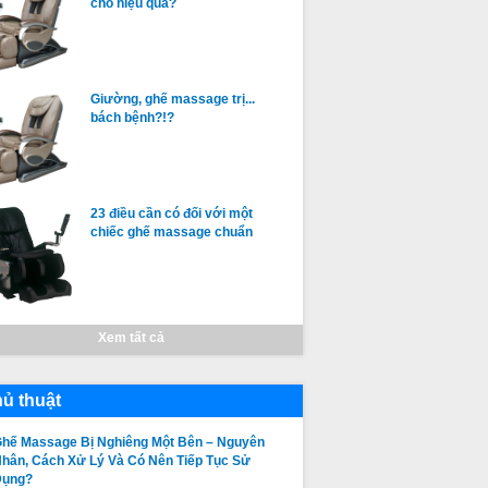
cho hiệu quả?
Giường, ghế massage trị...
bách bệnh?!?
23 điều cần có đối với một
chiếc ghế massage chuẩn
Xem tất cả
ủ thuật
hế Massage Bị Nghiêng Một Bên – Nguyên
hân, Cách Xử Lý Và Có Nên Tiếp Tục Sử
Dụng?