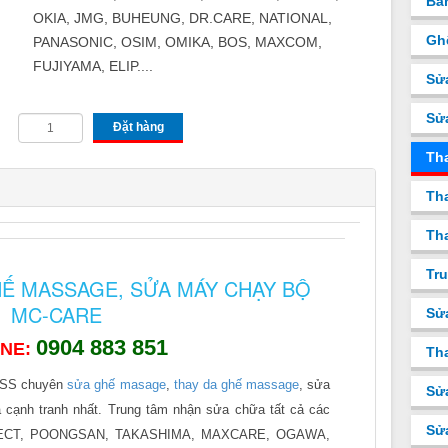
Bá
OKIA, JMG, BUHEUNG, DR.CARE, NATIONAL,
Gh
PANASONIC, OSIM, OMIKA, BOS, MAXCOM,
FUJIYAMA, ELIP....
Sử
Sử
Đặt hàng
Th
Tha
Tha
Tru
HẾ MASSAGE, SỬA MÁY CHẠY BỘ
MC-CARE
Sử
0904 883 851
INE:
Tha
OSS chuyên
sửa ghế masage
,
thay da ghế massage
, sửa
Sử
 cạnh tranh nhất. Trung tâm nhận sửa chữa tất cả các
Sử
CT, POONGSAN, TAKASHIMA, MAXCARE, OGAWA,