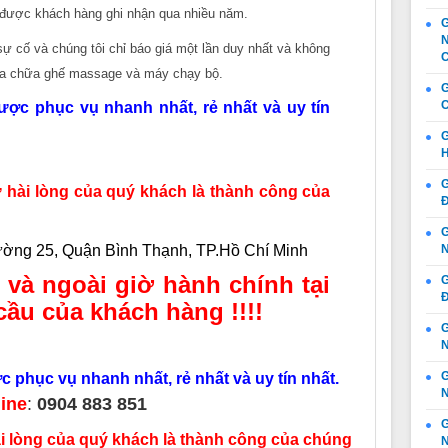
 được khách hàng ghi nhận qua nhiều năm.
G
N
ự cố và chúng tôi chỉ báo giá một lần duy nhất và không
C
sửa chữa ghế massage và máy chạy bộ.
G
C
ược phục vụ nhanh nhất, rẻ nhất và uy tín
G
H
G
ài lòng của quý khách là thành công của
Đ
G
̀ng 25, Quận Bình Thạnh, TP.Hồ Chí Minh
N
 và ngoài giờ hành chính tại
G
Đ
cầu của khách hàng !!!!
G
N
 phục vụ nhanh nhất, rẻ nhất và uy tín nhất.
N
N
line
:
0904 883 851
G
 lòng của quý khách là thành công của chúng
N