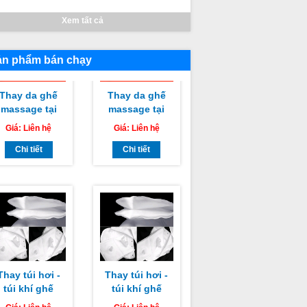
giá rẻ nhất
Xem tất cả
ản phẩm bán chạy
Thay da ghế
Thay da ghế
massage tại
massage tại
Huyện Hàm
Thành phố
Giá:
Liên hệ
Giá:
Liên hệ
Thuận Bắc
Phan Thiết
Bình Thuận
Chi tiết
Bình Thuận
Chi tiết
huyên nghiệp
chuyên nghiệp
uy tín giá rẻ
uy tín giá rẻ
nhất
nhất
Thay túi hơi -
Thay túi hơi -
túi khí ghế
túi khí ghế
massage
massage
Giá:
Liên hệ
Giá:
Liên hệ
Huyện Hàm
Huyện Tánh