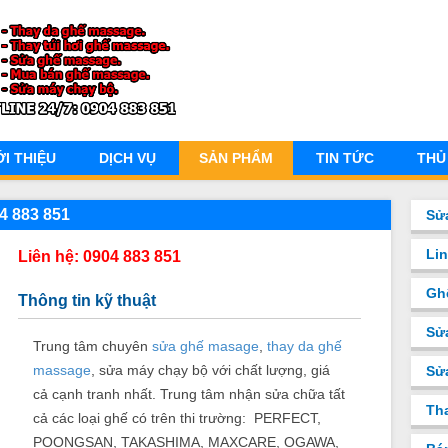
ỚI THIỆU
DỊCH VỤ
SẢN PHẨM
TIN TỨC
THỦ
4 883 851
Sử
Li
Liên hệ: 0904 883 851
Gh
Thông tin kỹ thuật
Sử
Trung tâm chuyên
sửa ghế masage
,
thay da ghế
massage
, sửa máy chạy bộ với chất lượng, giá
Sư
cả cạnh tranh nhất. Trung tâm nhận sửa chữa tất
Th
cả các loại ghế có trên thi trường: PERFECT,
POONGSAN, TAKASHIMA, MAXCARE, OGAWA,