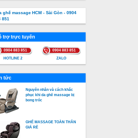
a ghế massage HCM - Sài Gòn - 0904
3 851
 trợ trực tuyến
0904 883 851
0904 883 851
HOTLINE 2
ZALO
HOTLINE 2
ZALO
n tức
Nguyên nhân và cách khắc
phục khi da ghế massage bị
bong tróc
GHẾ MASSAGE TOÀN THÂN
GIÁ RẺ