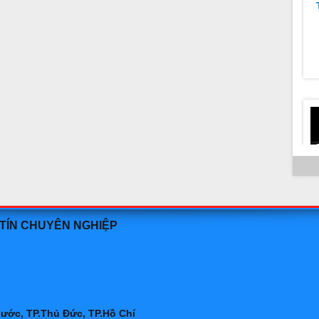
h
m
 TÍN CHUYÊN NGHIỆP
h
hước, TP.Thủ Đức, TP.Hồ Chí