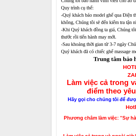
Chúng tôi bảo hành vĩnh viễn cho áo d
Quy trình cụ thể:
-Quý khách báo model ghế qua Điện tho
không, Chúng tôi sẽ đến kiểm tra tận n
-Khi Quý khách đồng ta giá, Chúng tôi
thước rồi tiến hành may mới.
-Sau khoảng thời gian từ 3-7 ngày Chú
Quý khách đã có chiếc ghế massage m
T
rung t
âm bảo 
HOTL
ZAL
Làm việc cả trong v
điểm theo yêu
Hãy gọi cho chúng tôi để được
Hot
Phương châm làm việc: “Sự hài