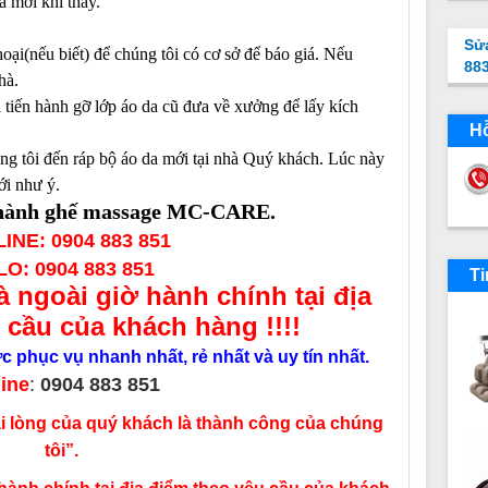
a mới khi thay.
Sử
ại(nếu biết) để chúng tôi có cơ sở để báo giá. Nếu
88
hà.
 tiến hành gỡ lớp áo da cũ đưa về xưởng để lấy kích
Hỗ
ng tôi đến ráp bộ áo da mới tại nhà Quý khách. Lúc này
ới như ý.
hành gh
ế m
assage MC-CARE.
INE: 0904 883 851
O: 0904 883 851
Ti
à ngoài giờ hành chính tại địa
 cầu của khách hàng !!!!
 phục vụ nhanh nhất, rẻ nhất và uy tín nhất.
line
:
0904 883 851
 lòng của quý khách là thành công của chúng
tôi”.