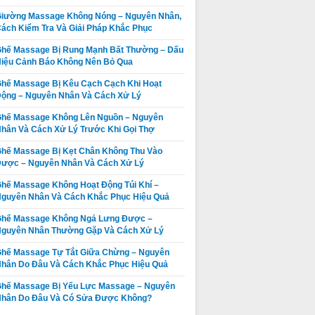
iường Massage Không Nóng – Nguyên Nhân,
ách Kiểm Tra Và Giải Pháp Khắc Phục
hế Massage Bị Rung Mạnh Bất Thường – Dấu
iệu Cảnh Báo Không Nên Bỏ Qua
Ghế Massage
Thay da ghế
Không Quét
massage tại
hế Massage Bị Kêu Cạch Cạch Khi Hoạt
Body Được –
Thị xã La Gi,
ộng – Nguyên Nhân Và Cách Xử Lý
Giá:
Liên hệ
Giá:
Liên hệ
Nguyên Nhân,
Huyện Tánh
hế Massage Không Lên Nguồn – Nguyên
Dấu Hiệu Và
Chi tiết
Linh, Huyện
Chi tiết
hân Và Cách Xử Lý Trước Khi Gọi Thợ
Cách Khắc
Hàm Tân Bình
Phục
Thuận chuyên
hế Massage Bị Kẹt Chân Không Thu Vào
nghiệp uy tín
ược – Nguyên Nhân Và Cách Xử Lý
giá rẻ nhất
hế Massage Không Hoạt Động Túi Khí –
guyên Nhân Và Cách Khắc Phục Hiệu Quả
Ghế Massage Không Ngả Lưng Được –
guyên Nhân Thường Gặp Và Cách Xử Lý
Thay da ghế
Thay da ghế
hế Massage Tự Tắt Giữa Chừng – Nguyên
massage tại
massage tại
hân Do Đâu Và Cách Khắc Phục Hiệu Quả
Huyện Đức
Huyện Tuy
Giá:
Liên hệ
Giá:
Liên hệ
hế Massage Bị Yếu Lực Massage – Nguyên
Linh, Huyện
Phong, Huyện
Nhân Do Đâu Và Có Sửa Được Không?
Hàm Thuận
Chi tiết
Bắc Bình Bình
Chi tiết