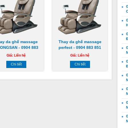
G
C
G
H
G
Đ
ay da ghế massage
Thay da ghế massage
ONGSAN - 0904 883
perfect - 0904 883 851
G
N
851
Giá:
Liên hệ
Giá:
Liên hệ
G
Chi tiết
Chi tiết
Đ
G
N
N
G
N
G