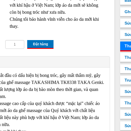
Bá
với khí hậu ở Việt Nam; lớp áo da mới sẽ không
Gh
còn bị bong tróc như xưa nữa.
Chúng tôi bảo hành vĩnh viễn cho áo da mới khi
Sử
thay.
Sử
Đặt hàng
Th
Tha
Tha
ắt đầu có dấu hiện bị bong tróc, gây mất thẩm mỹ, gây
Tru
 thật của ghế massage TAKASHIMA TK8338 TAKA Genki.
ất lượng lớp áo da bị bào mòn theo thời gian, và quan
Sử
Nam.
Tha
assage cao cấp của quý khách được “mặc lại” chiếc áo
mới áo da ghế massage của Quý khách với chất liệu
Sử
hất liệu này phù hợp với khí hậu ở Việt Nam; lớp áo da
a nữa.
Sử