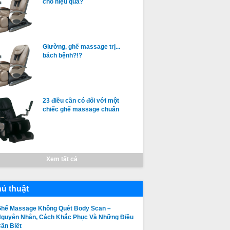
cho hiệu quả?
Giường, ghế massage trị...
bách bệnh?!?
23 điều cần có đối với một
chiếc ghế massage chuẩn
Xem tất cả
ủ thuật
hế Massage Không Quét Body Scan –
guyên Nhân, Cách Khắc Phục Và Những Điều
ần Biết