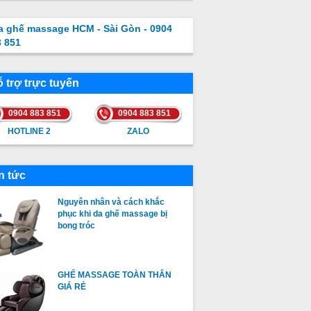
a ghế massage HCM - Sài Gòn - 0904
3 851
 trợ trực tuyến
0904 883 851
0904 883 851
HOTLINE 2
ZALO
HOTLINE 2
ZALO
n tức
Nguyên nhân và cách khắc
phục khi da ghế massage bị
bong tróc
GHẾ MASSAGE TOÀN THÂN
GIÁ RẺ