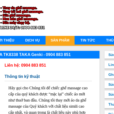
ỚI THIỆU
DỊCH VỤ
SẢN PHẨM
TIN TỨC
THỦ
 TK8338 TAKA Genki - 0904 883 851
Sử
Li
Liên hệ: 0904 883 851
Gh
Thông tin kỹ thuật
Sử
Hãy gọi cho Chúng tôi để chiếc ghế massage cao
cấp của quý khách được “mặc lại” chiếc áo mới
Sư
như thuở ban đầu. Chúng tôi thay mới áo da ghế
Th
massage của Quý khách với chất liệu simili cao
cấp nhất, và quan trọng là chất liệu này phù hợp