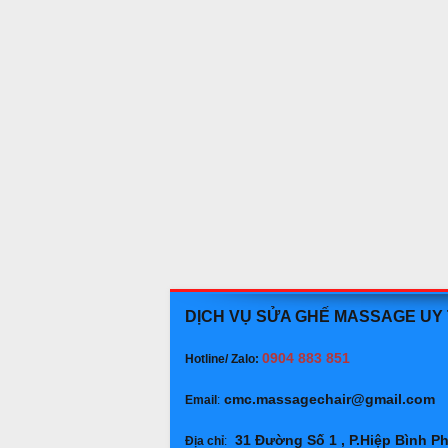
DỊCH VỤ SỬA GHẾ MASSAGE UY
0904 883 851
Hotline/ Zalo:
cmc.massagechair@gmail.com
Email
:
31 Đường Số 1 , P.Hiệp Bình P
Địa chỉ
: