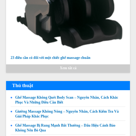
23 điều cần có đối với một chiếc ghế massage chuẩn
Xem tất cả
Thủ thuật
Ghế Massage Không Quét Body Scan – Nguyên Nhân, Cách Khắc
Phục Và Những Điều Cần Biết
Giường Massage Không Nóng – Nguyên Nhân, Cách Kiểm Tra Và
Giải Pháp Khắc Phục
Ghế Massage Bị Rung Mạnh Bất Thường – Dấu Hiệu Cảnh Báo
Không Nên Bỏ Qua