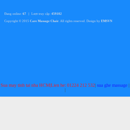
Chi tiết
Đang online:
67
|
Lượt truy cập:
459102
Copyright © 2015
Care Massage Chair
. All rights reserved. Design by
EMSVN
Thay túi hơi - túi khí ghế massage Huyện Hàm Tân - Bình
Thuận bảo hành 2 năm uy tín chuyên nghiệp giá rẻ
Giá:
Liên hệ
Chi tiết
Sua may tinh tai nha HCM|Lien he: 01224 212 532
|
sua ghe massage
|
|
Thay túi hơi - túi khí ghế massage Huyện Tánh Linh -
Bình Thuận bảo hành 2 năm uy tín chuyên nghiệp giá rẻ