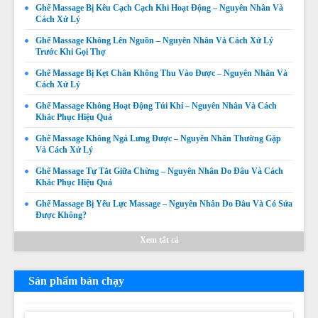
Ghế Massage Bị Kêu Cạch Cạch Khi Hoạt Động – Nguyên Nhân Và
Ghế Massage Không Quét Body Được – Nguyên Nhân,
Cách Xử Lý
Dấu Hiệu Và Cách Khắc Phục
Ghế Massage Không Lên Nguồn – Nguyên Nhân Và Cách Xử Lý
Giá:
Liên hệ
Trước Khi Gọi Thợ
Ghế Massage Bị Kẹt Chân Không Thu Vào Được – Nguyên Nhân Và
Chi tiết
Cách Xử Lý
Ghế Massage Không Hoạt Động Túi Khí – Nguyên Nhân Và Cách
Khắc Phục Hiệu Quả
Ghế Massage Không Ngả Lưng Được – Nguyên Nhân Thường Gặp
Và Cách Xử Lý
Ghế Massage Tự Tắt Giữa Chừng – Nguyên Nhân Do Đâu Và Cách
Khắc Phục Hiệu Quả
Thay da ghế massage tại Thị xã La Gi, Huyện Tánh Linh,
Ghế Massage Bị Yếu Lực Massage – Nguyên Nhân Do Đâu Và Có Sửa
Huyện Hàm Tân Bình Thuận chuyên nghiệp uy tín giá rẻ
Được Không?
nhất
Giá:
Liên hệ
Xem tất cả
Chi tiết
Sản phẩm bán chạy