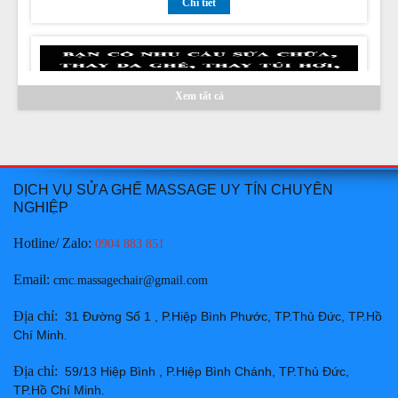
Xem tất cả
Thay da ghế massage tại Huyện Hàm Thuận Bắc Bình
Thuận chuyên nghiệp uy tín giá rẻ nhất
Giá:
Liên hệ
Chi tiết
DỊCH VỤ SỬA GHẾ MASSAGE UY TÍN CHUYÊN
NGHIỆP
Hotline/ Zalo:
0904 883 851
Email
:
cmc.massagechair@gmail.com
Địa chỉ
:
31 Đường Số 1 , P.Hiệp Bình Phước, TP.Thủ Đức, TP.Hồ
Thay da ghế massage tại Thành phố Phan Thiết Bình
Chí Minh
.
Thuận chuyên nghiệp uy tín giá rẻ nhất
Địa chỉ
:
59/13 Hiệp Bình , P.Hiệp Bình Chánh, TP.Thủ Đức,
Giá:
Liên hệ
TP.Hồ Chí Minh
.