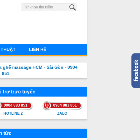
0904 883 851
 THUẬT
LIÊN HỆ
a ghế massage HCM - Sài Gòn - 0904
3 851
 trợ trực tuyến
0904 883 851
0904 883 851
HOTLINE 2
ZALO
HOTLINE 2
ZALO
n tức