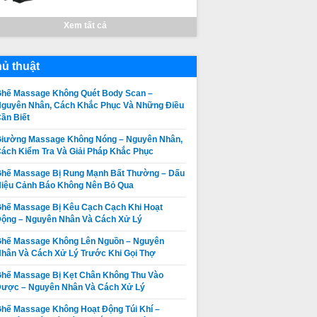
Xem tất cả
ủ thuật
hế Massage Không Quét Body Scan –
guyên Nhân, Cách Khắc Phục Và Những Điều
ần Biết
iường Massage Không Nóng – Nguyên Nhân,
ách Kiểm Tra Và Giải Pháp Khắc Phục
hế Massage Bị Rung Mạnh Bất Thường – Dấu
iệu Cảnh Báo Không Nên Bỏ Qua
hế Massage Bị Kêu Cạch Cạch Khi Hoạt
ộng – Nguyên Nhân Và Cách Xử Lý
hế Massage Không Lên Nguồn – Nguyên
hân Và Cách Xử Lý Trước Khi Gọi Thợ
hế Massage Bị Kẹt Chân Không Thu Vào
ược – Nguyên Nhân Và Cách Xử Lý
hế Massage Không Hoạt Động Túi Khí –
Ghế Massage
Thay da ghế