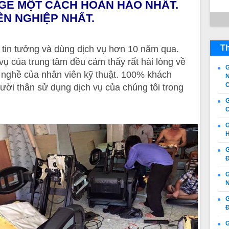
GE MỘT CÁCH HOÀN HẢO NHẤT.
N NGHIỆP NHẤT.
Th
 tin tưởng và dùng dịch vụ hơn 10 năm qua.
vụ của trung tâm đều cảm thấy rất hài lòng về
G
 nghề của nhân viên kỹ thuật. 100% khách
N
C
ười thân sử dụng dịch vụ của chúng tôi trong
G
C
G
H
G
Đ
G
N
G
Đ
G