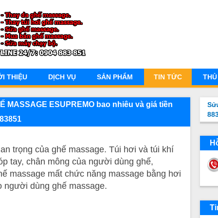
ỚI THIỆU
DỊCH VỤ
SẢN PHẨM
TIN TỨC
THỦ
GHẾ MASSAGE ESUPREMO bao nhiêu và giá tiền
Sử
88
883851
Hỗ
 quan trọng của ghế massage. Túi hơi và túi khí
bóp tay, chân mông của người dùng ghế,
ghế massage mất chức năng massage bằng hơi
ho người dùng ghế massage.
Ti