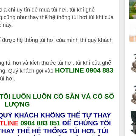
a chỉ uy tín để mua túi hơi, túi khí ghế
ũng như thay thế hệ thống túi hơi túi khí của
c này.
ế được hệ thống túi hơi của mình thì quý khách
túi hơi và kích thước túi hơi, túi khí của ghế
HOTLINE 0904 883
g, Quý khách gọi vào
úi hơi.
G TÔI LUÔN LUÔN CÓ SẴN VÀ CÓ SỐ
LƯỢNG
QUÝ KHÁCH KHÔNG THỂ TỰ THAY
TLINE
0904 883 851
ĐỂ CHÚNG TÔI
AY THẾ HỆ THỐNG TÚI HƠI, TÚI