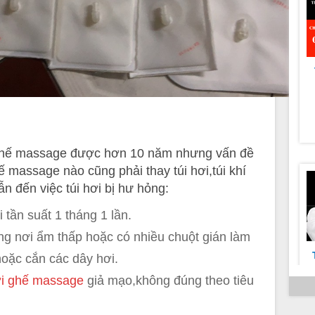
c
ghế massage được hơn 10 năm nhưng vấn đề
 massage nào cũng phải thay túi hơi,túi khí
n đến việc túi hơi bị hư hỏng:
tần suất 1 tháng 1 lần.
g nơi ẩm thấp hoặc có nhiều chuột gián làm
oặc cắn các dây hơi.
ơi ghế ma
ssage
giả mạo,không đúng theo tiêu