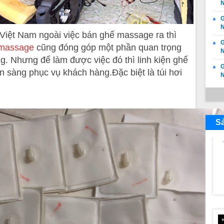
N
N
 Việt Nam ngoài việc bán ghế massage ra thì
G
massage
cũng đóng góp một phần quan trọng
N
ng. Nhưng để làm được việc đó thì linh kiện ghế
G
n sàng phục vụ khách hàng.Đặc biệt là túi hơi
S
N