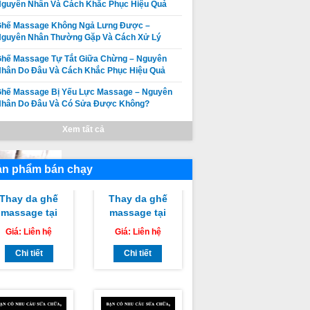
guyên Nhân Và Cách Khắc Phục Hiệu Quả
Không Quét
massage tại
Body Được –
Thị xã La Gi,
Ghế Massage Không Ngả Lưng Được –
Giá:
Liên hệ
Giá:
Liên hệ
Nguyên Nhân,
Huyện Tánh
guyên Nhân Thường Gặp Và Cách Xử Lý
Dấu Hiệu Và
Chi tiết
Linh, Huyện
Chi tiết
hế Massage Tự Tắt Giữa Chừng – Nguyên
Cách Khắc
Hàm Tân Bình
hân Do Đâu Và Cách Khắc Phục Hiệu Quả
Phục
Thuận chuyên
nghiệp uy tín
hế Massage Bị Yếu Lực Massage – Nguyên
giá rẻ nhất
Nhân Do Đâu Và Có Sửa Được Không?
Xem tất cả
ản phẩm bán chạy
Thay da ghế
Thay da ghế
massage tại
massage tại
Huyện Đức
Huyện Tuy
Giá:
Liên hệ
Giá:
Liên hệ
Linh, Huyện
Phong, Huyện
Hàm Thuận
Chi tiết
Bắc Bình Bình
Chi tiết
am Bình Bình
Thuận chuyên
Thuận chuyên
nghiệp uy tín
nghiệp uy tín
giá rẻ nhất
giá rẻ nhất