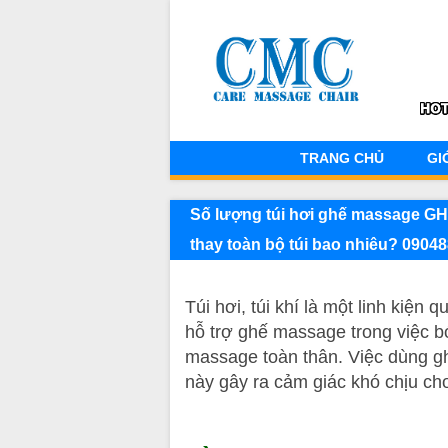
TRANG CHỦ
GI
Số lượng túi hơi ghế massage 
thay toàn bộ túi bao nhiêu? 0904
Túi hơi, túi khí là một linh kiện
hỗ trợ ghế massage trong việc 
massage toàn thân. Việc dùng 
này gây ra cảm giác khó chịu c