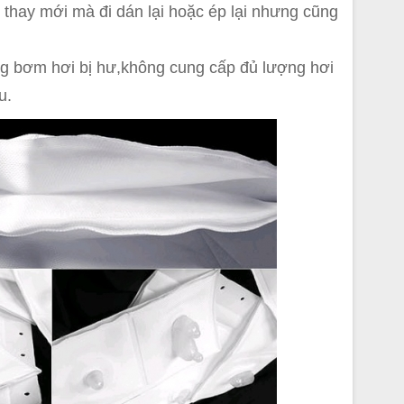
h
thay mới mà đi dán lại hoặc ép lại nhưng cũng
ng bơm hơi bị hư,không cung cấp đủ lượng hơi
u.
m
h