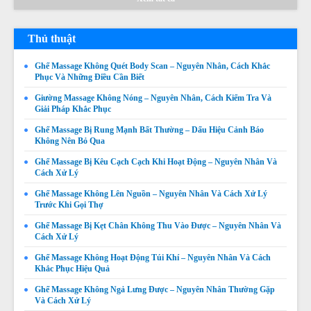
Thủ thuật
Ghế Massage Không Quét Body Scan – Nguyên Nhân, Cách Khắc
Phục Và Những Điều Cần Biết
Giường Massage Không Nóng – Nguyên Nhân, Cách Kiểm Tra Và
Giải Pháp Khắc Phục
Ghế Massage Bị Rung Mạnh Bất Thường – Dấu Hiệu Cảnh Báo
Không Nên Bỏ Qua
Ghế Massage Bị Kêu Cạch Cạch Khi Hoạt Động – Nguyên Nhân Và
Cách Xử Lý
Ghế Massage Không Lên Nguồn – Nguyên Nhân Và Cách Xử Lý
Trước Khi Gọi Thợ
Ghế Massage Không Quét Body Được – Nguyên Nhân,
Dấu Hiệu Và Cách Khắc Phục
Ghế Massage Bị Kẹt Chân Không Thu Vào Được – Nguyên Nhân Và
Cách Xử Lý
Giá:
Liên hệ
Ghế Massage Không Hoạt Động Túi Khí – Nguyên Nhân Và Cách
Chi tiết
Khắc Phục Hiệu Quả
Ghế Massage Không Ngả Lưng Được – Nguyên Nhân Thường Gặp
Và Cách Xử Lý