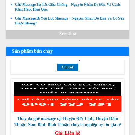
Ghế Massage Tự Tắt Giữa Chừng – Nguyên Nhân Do Đâu Và Cách
Khắc Phục Hiệu Quả
Ghế Massage Bị Yếu Lực Massage – Nguyên Nhân Do Đâu Và Có Sửa
Được Không?
Thay da ghế massage tại Thị xã La Gi, Huyện Tánh Linh,
Xem tất cả
Huyện Hàm Tân Bình Thuận chuyên nghiệp uy tín giá rẻ
nhất
Giá:
Liên hệ
Sản phẩm bán chạy
Chi tiết
Thay da ghế massage tại Huyện Đức Linh, Huyện Hàm
Thuận Nam Bình Bình Thuận chuyên nghiệp uy tín giá rẻ
nhất
Giá:
Liên hệ
Chi tiết