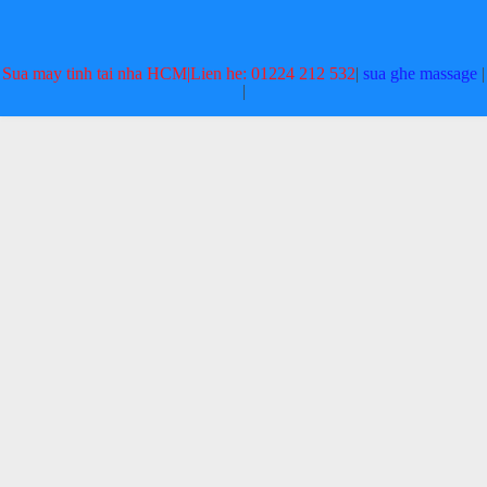
Thuận bảo hành 2 năm uy tín chuyên nghiệp giá rẻ
Giá:
Liên hệ
Sua may tinh tai nha HCM|Lien he: 01224 212 532
|
sua ghe massage
|
Chi tiết
|
Thay túi hơi - túi khí ghế massage Huyện Tánh Linh -
Bình Thuận bảo hành 2 năm uy tín chuyên nghiệp giá rẻ
Giá:
Liên hệ
Chi tiết