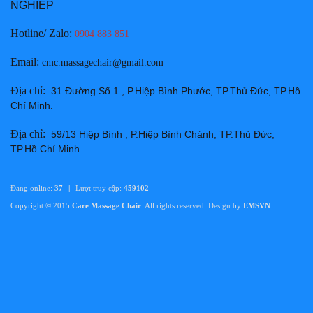
NGHIỆP
Chi tiết
Hotline/ Zalo:
0904 883 851
Email
:
cmc.massagechair@gmail.com
Địa chỉ
:
31 Đường Số 1 , P.Hiệp Bình Phước, TP.Thủ Đức, TP.Hồ
Chí Minh
.
Địa chỉ
:
59/13 Hiệp Bình , P.Hiệp Bình Chánh, TP.Thủ Đức,
Thay da ghế massage tại Thành phố Phan Thiết Bình
TP.Hồ Chí Minh
.
Thuận chuyên nghiệp uy tín giá rẻ nhất
Giá:
Liên hệ
Đang online:
37
|
Lượt truy cập:
459102
Chi tiết
Copyright © 2015
Care Massage Chair
. All rights reserved. Design by
EMSVN
Thay túi hơi - túi khí ghế massage Huyện Hàm Tân - Bình