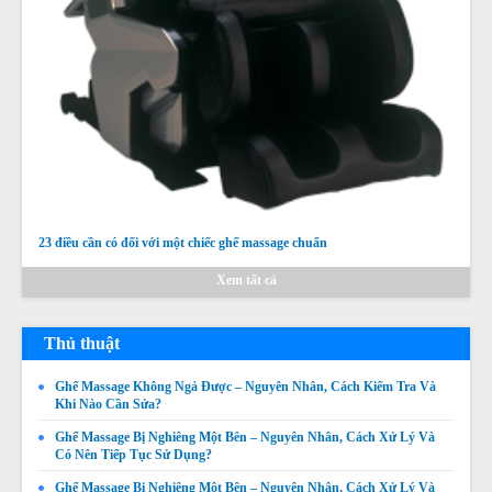
23 điều cần có đối với một chiếc ghế massage chuẩn
Xem tất cả
Thủ thuật
Ghế Massage Không Ngả Được – Nguyên Nhân, Cách Kiểm Tra Và
Khi Nào Cần Sửa?
Ghế Massage Bị Nghiêng Một Bên – Nguyên Nhân, Cách Xử Lý Và
Có Nên Tiếp Tục Sử Dụng?
Ghế Massage Bị Nghiêng Một Bên – Nguyên Nhân, Cách Xử Lý Và