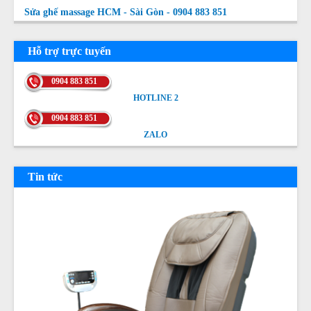
Sửa ghế massage HCM - Sài Gòn - 0904 883 851
Hỗ trợ trực tuyến
0904 883 851
HOTLINE 2
HOTLINE 2
0904 883 851
ZALO
ZALO
Tin tức