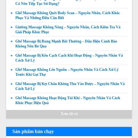
Có Nên Tiếp Tục Sử Dụng?
Ghế Massage Không Quét Body Scan – Nguyên Nhân, Cách Khắc
Phục Và Những Điều Cần Biết
Giường Massage Không Nóng – Nguyên Nhân, Cách Kiểm Tra Và
Giải Pháp Khắc Phục
Ghế Massage Bị Rung Mạnh Bất Thường – Dấu Hiệu Cảnh Báo
Không Nên Bỏ Qua
Ghế Massage Bị Kêu Cạch Cạch Khi Hoạt Động – Nguyên Nhân Và
Cách Xử Lý
Ghế Massage Không Quét Body Được – Nguyên Nhân,
Ghế Massage Không Lên Nguồn – Nguyên Nhân Và Cách Xử Lý
Dấu Hiệu Và Cách Khắc Phục
Trước Khi Gọi Thợ
Giá:
Liên hệ
Ghế Massage Bị Kẹt Chân Không Thu Vào Được – Nguyên Nhân Và
Cách Xử Lý
Chi tiết
Ghế Massage Không Hoạt Động Túi Khí – Nguyên Nhân Và Cách
Khắc Phục Hiệu Quả
Xem tất cả
Sản phẩm bán chạy