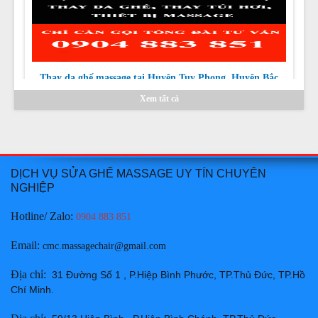
Thay da ghế massage tại Huyện Tuy Phong, Huyện Bắc
Bình Bình Thuận chuyên nghiệp uy tín giá rẻ nhất
Giá:
Liên hệ
Xem tất cả
Chi tiết
DỊCH VỤ SỬA GHẾ MASSAGE UY TÍN CHUYÊN
NGHIỆP
Hotline/ Zalo:
0904 883 851
Thay da ghế massage tại Huyện Hàm Thuận Bắc Bình
Thuận chuyên nghiệp uy tín giá rẻ nhất
Email
:
cmc.massagechair@gmail.com
Giá:
Liên hệ
Địa chỉ
:
31 Đường Số 1 , P.Hiệp Bình Phước, TP.Thủ Đức, TP.Hồ
Chi tiết
Chí Minh
.